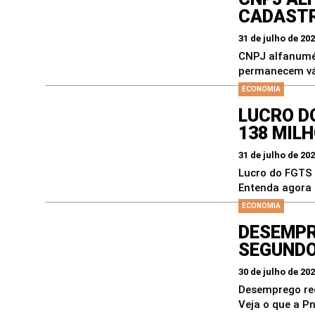
CADASTR
31 de julho de 20
CNPJ alfanumér
permanecem vál
ECONOMIA
LUCRO D
138 MIL
31 de julho de 20
Lucro do FGTS d
Entenda agora o
ECONOMIA
DESEMPRE
SEGUNDO
30 de julho de 20
Desemprego rec
Veja o que a P