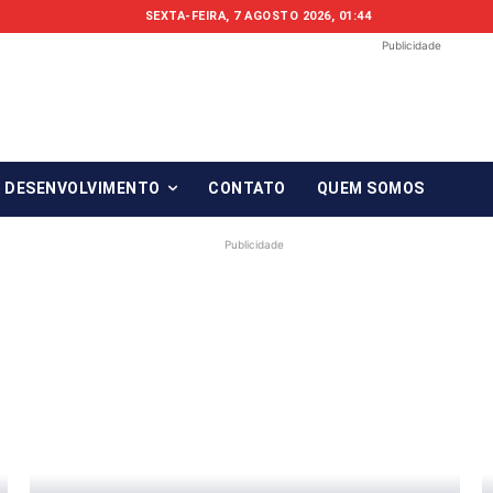
SEXTA-FEIRA, 7 AGOSTO 2026, 01:44
Publicidade
Fonte em Fo
O qué notícia está, em Foco!
& DESENVOLVIMENTO
CONTATO
QUEM SOMOS
Publicidade