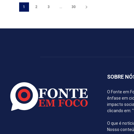
1
2
3
...
30
SOBRE NÓ
O Fonte em Fo
ênfase em cida
impacto socia
clicando em:
O que é notíci
Nosso conteúd