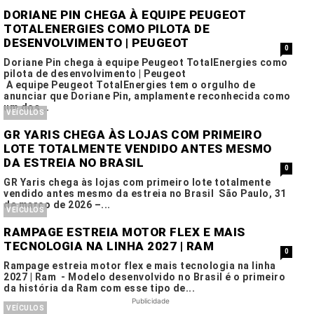
DORIANE PIN CHEGA À EQUIPE PEUGEOT
TOTALENERGIES COMO PILOTA DE
DESENVOLVIMENTO | PEUGEOT
0
Doriane Pin chega à equipe Peugeot TotalEnergies como
pilota de desenvolvimento | Peugeot
A equipe Peugeot TotalEnergies tem o orgulho de
anunciar que Doriane Pin, amplamente reconhecida como
um dos...
VEÍCULOS
GR YARIS CHEGA ÀS LOJAS COM PRIMEIRO
LOTE TOTALMENTE VENDIDO ANTES MESMO
DA ESTREIA NO BRASIL
0
GR Yaris chega às lojas com primeiro lote totalmente
vendido antes mesmo da estreia no Brasil São Paulo, 31
de março de 2026 –...
VEÍCULOS
RAMPAGE ESTREIA MOTOR FLEX E MAIS
TECNOLOGIA NA LINHA 2027 | RAM
0
Rampage estreia motor flex e mais tecnologia na linha
2027 | Ram - Modelo desenvolvido no Brasil é o primeiro
da história da Ram com esse tipo de...
Publicidade
VEÍCULOS