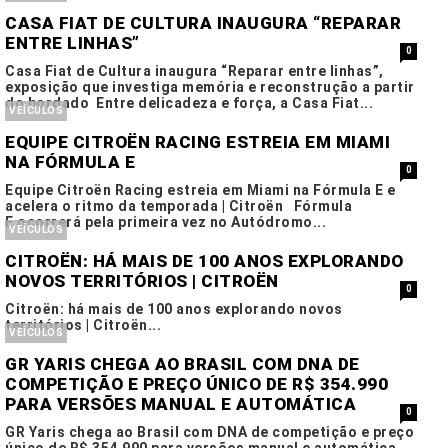
CASA FIAT DE CULTURA INAUGURA “REPARAR
ENTRE LINHAS”
0
Casa Fiat de Cultura inaugura “Reparar entre linhas”,
exposição que investiga memória e reconstrução a partir
do bordado Entre delicadeza e força, a Casa Fiat...
VEÍCULOS
EQUIPE CITROËN RACING ESTREIA EM MIAMI
NA FÓRMULA E
0
Equipe Citroën Racing estreia em Miami na Fórmula E e
acelera o ritmo da temporada | Citroën Fórmula
E ocorrerá pela primeira vez no Autódromo...
VEÍCULOS
CITROËN: HÁ MAIS DE 100 ANOS EXPLORANDO
NOVOS TERRITÓRIOS | CITROËN
0
Citroën: há mais de 100 anos explorando novos
territórios | Citroën...
VEÍCULOS
GR YARIS CHEGA AO BRASIL COM DNA DE
COMPETIÇÃO E PREÇO ÚNICO DE R$ 354.990
PARA VERSÕES MANUAL E AUTOMÁTICA
0
GR Yaris chega ao Brasil com DNA de competição e preço