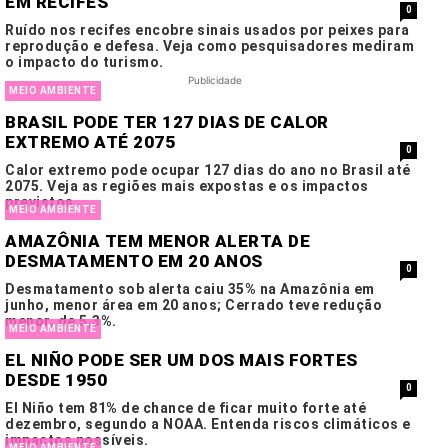
EM RECIFES
0
Ruído nos recifes encobre sinais usados por peixes para
reprodução e defesa. Veja como pesquisadores mediram
o impacto do turismo.
Publicidade
MEIO AMBIENTE
BRASIL PODE TER 127 DIAS DE CALOR
EXTREMO ATÉ 2075
0
Calor extremo pode ocupar 127 dias do ano no Brasil até
2075. Veja as regiões mais expostas e os impactos
previstos.
MEIO AMBIENTE
AMAZÔNIA TEM MENOR ALERTA DE
DESMATAMENTO EM 20 ANOS
0
Desmatamento sob alerta caiu 35% na Amazônia em
junho, menor área em 20 anos; Cerrado teve redução
menor, de 5,3%.
MEIO AMBIENTE
EL NIÑO PODE SER UM DOS MAIS FORTES
DESDE 1950
0
El Niño tem 81% de chance de ficar muito forte até
dezembro, segundo a NOAA. Entenda riscos climáticos e
impactos possíveis.
MEIO AMBIENTE