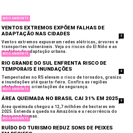
MEIO AMBIENTE
VENTOS EXTREMOS EXPÕEM FALHAS DE
ADAPTAÇÃO NAS CIDADES
0
Ventos extremos expuseram redes elétricas, árvores e
transportes vulneráveis. Veja os riscos do El Niño e as
medidas de adaptação urbana.
MEIO AMBIENTE
RIO GRANDE DO SUL ENFRENTA RISCO DE
TEMPORAIS E INUNDAÇÕES
0
Tempestades no RS elevam o risco de tornados, granizo
e inundações até quarta-feira. Confira as regiões
afetadas e as orientações de segurança.
MEIO AMBIENTE
ÁREA QUEIMADA NO BRASIL CAI 31% EM 2025
0
Área queimada chegou a 12,7 milhões de hectares em
2025. Entenda a queda na Amazônia e a recorrência do
fogo nos biomas.
MEIO AMBIENTE
RUÍDO DO TURISMO REDUZ SONS DE PEIXES