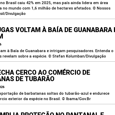
 no Brasil caiu 42% em 2025, mas país ainda lidera em área
da no mundo com 1,6 milhão de hectares afetados. © Nossos
il/Divulgação
GAS VOLTAM À BAÍA DE GUANABARA 
M
6
tam à Baía de Guanabara e intrigam pesquisadores. Entenda o
os revelam sobre a espécie. © Stefan Kolumban/Divulgação
ECHA CERCO AO COMÉRCIO DE
NAS DE TUBARÃO
026
xportação de barbatanas soltas do tubarão-azul e endurece
cio exterior da espécie no Brasil. © Ibama/Gov.Br