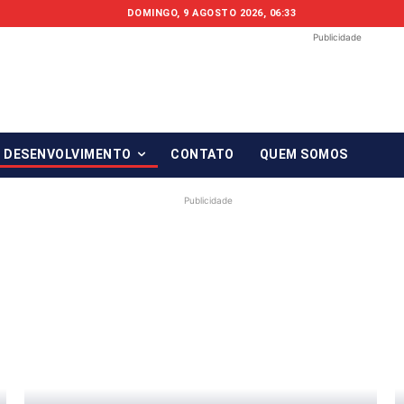
DOMINGO, 9 AGOSTO 2026, 06:33
Publicidade
Fonte em Fo
O qué notícia está, em Foco!
& DESENVOLVIMENTO
CONTATO
QUEM SOMOS
Publicidade