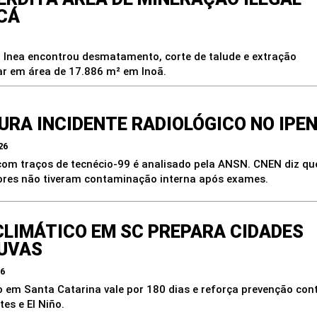
CÁ
o Inea encontrou desmatamento, corte de talude e extração
lar em área de 17.886 m² em Inoã.
URA INCIDENTE RADIOLÓGICO NO IPE
26
 com traços de tecnécio-99 é analisado pela ANSN. CNEN diz qu
ores não tiveram contaminação interna após exames.
CLIMÁTICO EM SC PREPARA CIDADES
UVAS
26
o em Santa Catarina vale por 180 dias e reforça prevenção con
es e El Niño.