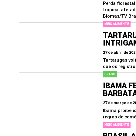
Perda florestal
tropical afeta
Biomas/TV Bras
MEIO AMBIENTE
TARTARU
INTRIGA
27 de abril de 202
Tartarugas vol
que os registr
BRASIL
IBAMA F
BARBATA
27 de março de 2
Ibama proíbe e
regras de comér
MEIO AMBIENTE