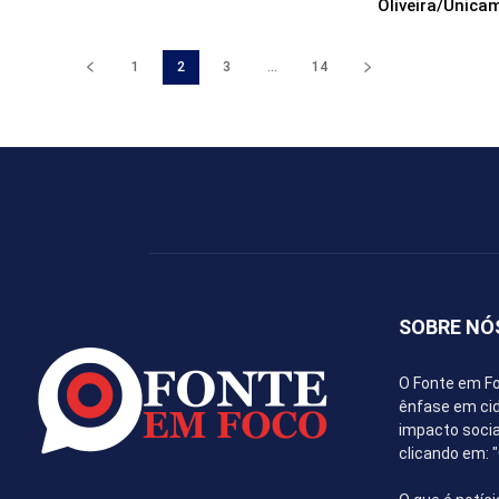
Oliveira/Unica
1
2
3
...
14
SOBRE NÓ
O Fonte em Fo
ênfase em cida
impacto socia
clicando em: