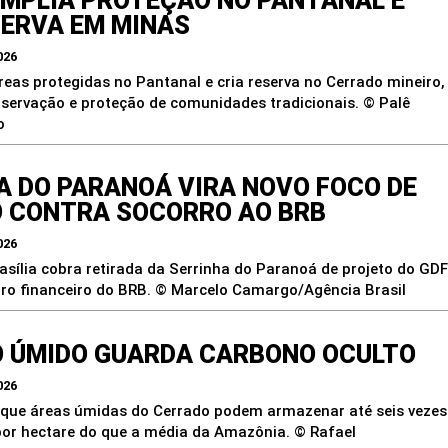
AMPLIA PROTEÇÃO NO PANTANAL E
SERVA EM MINAS
026
reas protegidas no Pantanal e cria reserva no Cerrado mineiro,
servação e proteção de comunidades tradicionais. © Palê
o
A DO PARANOÁ VIRA NOVO FOCO DE
 CONTRA SOCORRO AO BRB
026
asília cobra retirada da Serrinha do Paranoá de projeto do GDF
rro financeiro do BRB. © Marcelo Camargo/Agência Brasil
 ÚMIDO GUARDA CARBONO OCULTO
026
que áreas úmidas do Cerrado podem armazenar até seis vezes
or hectare do que a média da Amazônia. © Rafael