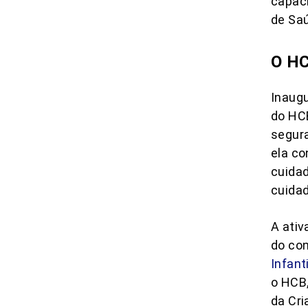
capaci
de Sa
O H
Inaug
do HCB
segura
ela co
cuidad
cuidad
A ati
do con
Infant
o HCB,
da Cri