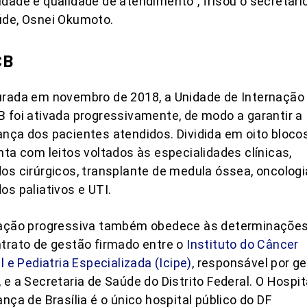
dade e qualidade de atendimento”, frisou o secretári
úde, Osnei Okumoto.
CB
urada em novembro de 2018, a Unidade de Internação
 foi ativada progressivamente, de modo a garantir a
nça dos pacientes atendidos. Dividida em oito blocos
nta com leitos voltados às especialidades clínicas,
os cirúrgicos, transplante de medula óssea, oncologi
os paliativos e UTI.
vação progressiva também obedece às determinaçõe
trato de gestão firmado entre o
Instituto do Câncer
il e Pediatria Especializada (Icipe)
, responsável por ge
 e a Secretaria de Saúde do Distrito Federal. O Hospit
ança de Brasília é o único hospital público do DF