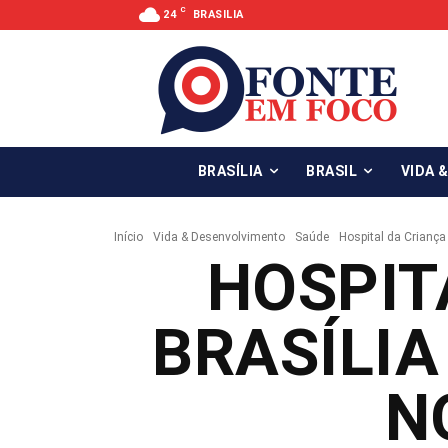
C
24
BRASILIA
BRASÍLIA
BRASIL
VIDA 
Início
Vida & Desenvolvimento
Saúde
Hospital da Criança
HOSPIT
BRASÍLIA
N