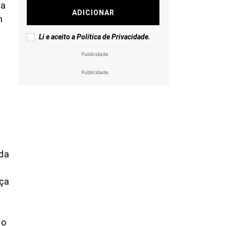
 a
ADICIONAR
m
Li e aceito a
Política de Privacidade
.
Publicidade
Publicidade
 da
nça
 o