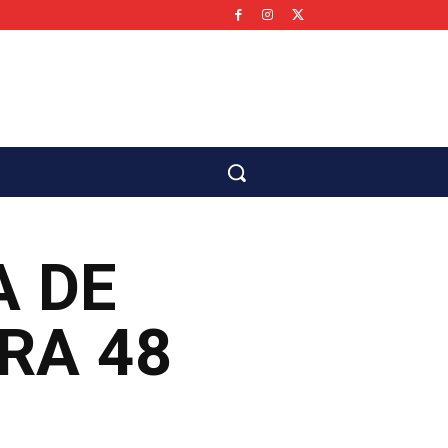
co
A DE
RA 48