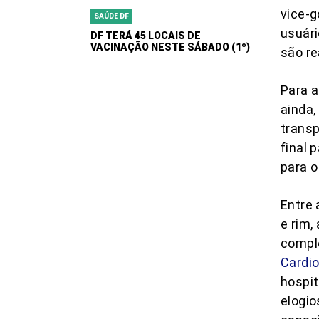
vice-g
SAÚDE DF
usuári
DF TERÁ 45 LOCAIS DE
VACINAÇÃO NESTE SÁBADO (1º)
são re
Para a
ainda,
transp
final 
para o
Entre 
e rim,
comple
Cardio
hospit
elogio