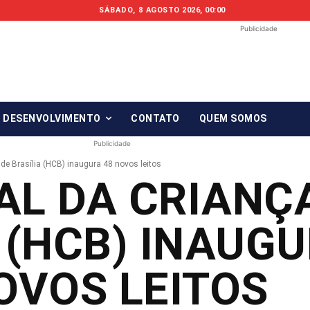
SÁBADO, 8 AGOSTO 2026, 00:00
Publicidade
Fonte em Fo
O qué notícia está, em Foco!
& DESENVOLVIMENTO
CONTATO
QUEM SOMOS
Publicidade
 de Brasília (HCB) inaugura 48 novos leitos
AL DA CRIANÇ
 (HCB) INAUGU
OVOS LEITOS