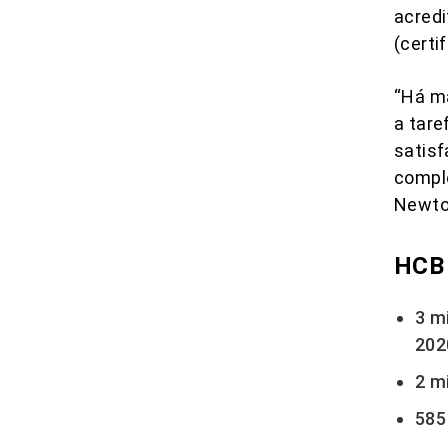
acredi
(certi
“Há m
a tare
satisf
comple
Newto
HCB
3 m
202
2 m
585