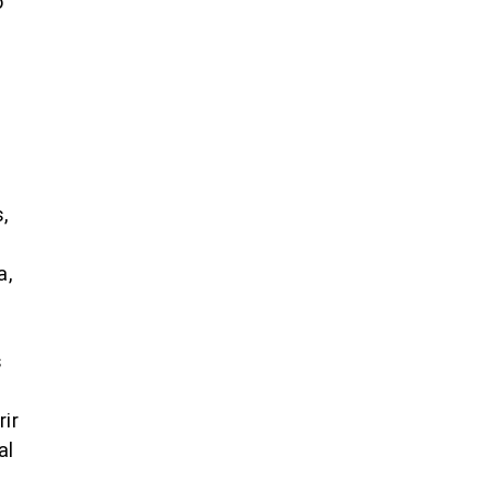
o
,
a,
s
rir
al