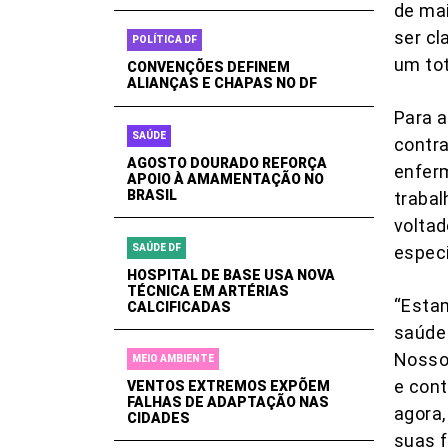
de mai
ser cl
POLÍTICA DF
um tot
CONVENÇÕES DEFINEM
ALIANÇAS E CHAPAS NO DF
Para 
SAÚDE
contra
AGOSTO DOURADO REFORÇA
enferm
APOIO À AMAMENTAÇÃO NO
BRASIL
trabal
voltad
SAÚDE DF
especi
HOSPITAL DE BASE USA NOVA
TÉCNICA EM ARTÉRIAS
“Estam
CALCIFICADAS
saúde 
Nosso 
MEIO AMBIENTE
e cont
VENTOS EXTREMOS EXPÕEM
FALHAS DE ADAPTAÇÃO NAS
agora,
CIDADES
suas f