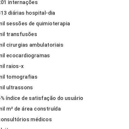
201 internações
313 diárias hospital-dia
mil sessões de quimioterapia
mil transfusões
mil cirurgias ambulatoriais
mil ecocardiogramas
mil raios-x
mil tomografias
mil ultrassons
6% índice de satisfação do usuário
mil m² de área construída
consultórios médicos