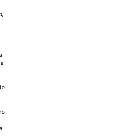
o,
a
ia
do
no
a