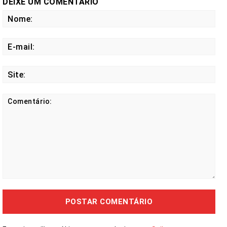
DEIXE UM COMENTÁRIO
No
E-
mail
Site
Comentário: