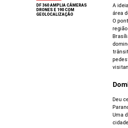
A idei
DF 360 AMPLIA CÂMERAS
DRONES E 190 COM
área d
GEOLOCALIZAÇÃO
O pont
região
Brasíl
doming
trânsi
pedest
visita
Domi
Deu ce
Paran
Uma da
cidad