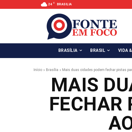
C
24
BRASILIA
BRASÍLIA
BRASIL
VIDA 
Início
Brasília
Mais duas cidades podem fechar pistas pa
MAIS DU
FECHAR 
A