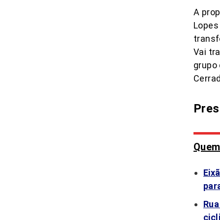
A prop
Lopes 
transf
Vai tr
grupo
Cerrad
Pres
Quem 
Eix
par
Rua
cicl