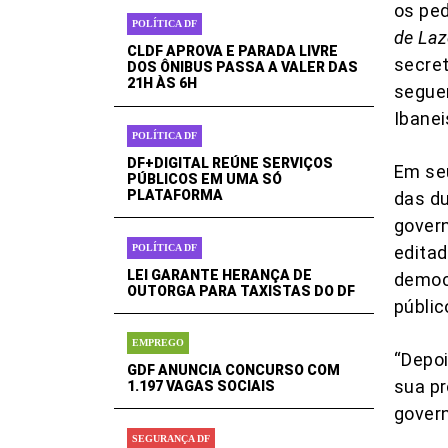
os ped
POLÍTICA DF
de Laz
CLDF APROVA E PARADA LIVRE
secret
DOS ÔNIBUS PASSA A VALER DAS
21H ÀS 6H
seguem
Ibanei
POLÍTICA DF
DF+DIGITAL REÚNE SERVIÇOS
Em seu
PÚBLICOS EM UMA SÓ
PLATAFORMA
das du
govern
POLÍTICA DF
editad
LEI GARANTE HERANÇA DE
democr
OUTORGA PARA TAXISTAS DO DF
públic
EMPREGO
“Depoi
GDF ANUNCIA CONCURSO COM
sua pr
1.197 VAGAS SOCIAIS
govern
SEGURANÇA DF