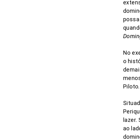
exten
doming
possa 
quando
Domin
No exe
o hist
demais
menos 
Piloto.
Situad
Periqu
lazer.
ao lad
doming