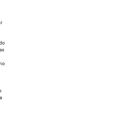
ar
ado
 as
ano
o
a