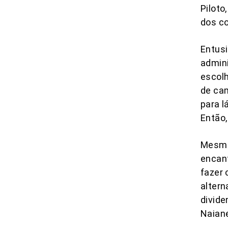
Piloto
dos c
Entusi
admini
escolh
de ca
para l
Então,
Mesmo 
encan
fazer 
altern
divid
Naiane