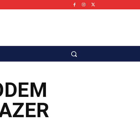
co
ODEM
LAZER