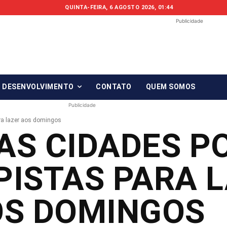
QUINTA-FEIRA, 6 AGOSTO 2026, 01:44
Publicidade
Fonte em Fo
O qué notícia está, em Foco!
& DESENVOLVIMENTO
CONTATO
QUEM SOMOS
Publicidade
ra lazer aos domingos
AS CIDADES P
PISTAS PARA 
OS DOMINGOS