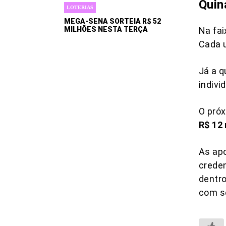
Quin
LOTERIAS
MEGA-SENA SORTEIA R$ 52
MILHÕES NESTA TERÇA
Na fai
Cada 
Já a 
indivi
O pró
R$ 12
As apo
creden
dentro
com s