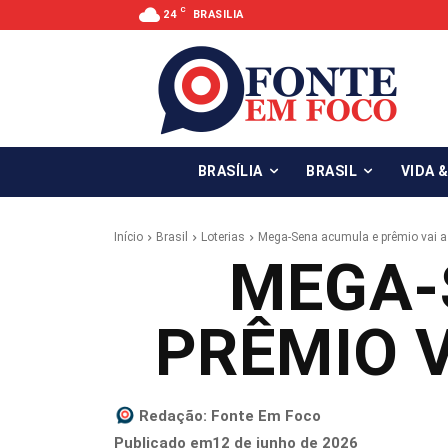
C
24
BRASILIA
BRASÍLIA
BRASIL
VIDA 
Início
Brasil
Loterias
Mega-Sena acumula e prêmio vai a
MEGA-
PRÊMIO V
Redação:
Fonte Em Foco
12 de junho de 2026
Publicado em