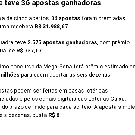
a teve 36 apostas ganhadoras
xa de cinco acertos,
36 apostas
foram premiadas.
uma receberá
R$ 31.988,67
.
quadra teve
2.575 apostas ganhadoras
, com prêmio
dual de
R$ 737,17
.
ximo concurso da Mega-Sena terá prêmio estimado e
 milhões
para quem acertar as seis dezenas.
stas podem ser feitas em casas lotéricas
ciadas e pelos canais digitais das Loterias Caixa,
 do prazo definido para cada sorteio. A aposta simple
eis dezenas, custa
R$ 6
.