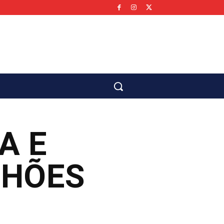
co
A E
LHÕES