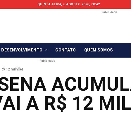
QUINTA-FEIRA, 6 AGOSTO 2026, 00:42
Publicidade
Fonte em Fo
O qué notícia está, em Foco!
& DESENVOLVIMENTO
CONTATO
QUEM SOMOS
Publicidade
 R$ 12 milhões
SENA ACUMUL
AI A R$ 12 MI