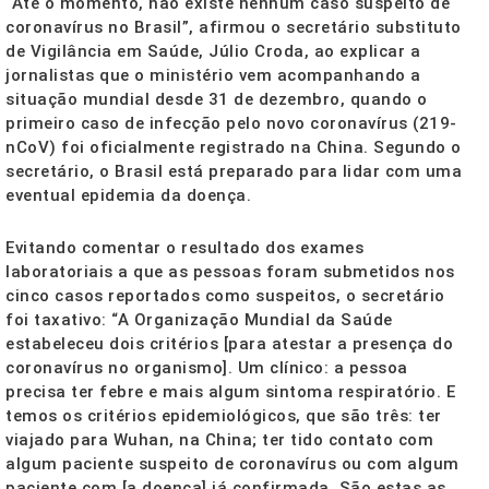
“Até o momento, não existe nenhum caso suspeito de
coronavírus no Brasil”, afirmou o secretário substituto
de Vigilância em Saúde, Júlio Croda, ao explicar a
jornalistas que o ministério vem acompanhando a
situação mundial desde 31 de dezembro, quando o
primeiro caso de infecção pelo novo coronavírus (219-
nCoV) foi oficialmente registrado na China. Segundo o
secretário, o Brasil está preparado para lidar com uma
eventual epidemia da doença.
Evitando comentar o resultado dos exames
laboratoriais a que as pessoas foram submetidos nos
cinco casos reportados como suspeitos, o secretário
foi taxativo: “A Organização Mundial da Saúde
estabeleceu dois critérios [para atestar a presença do
coronavírus no organismo]. Um clínico: a pessoa
precisa ter febre e mais algum sintoma respiratório. E
temos os critérios epidemiológicos, que são três: ter
viajado para Wuhan, na China; ter tido contato com
algum paciente suspeito de coronavírus ou com algum
paciente com [a doença] já confirmada. São estas as