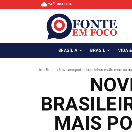
C
24
BRASILIA
BRASÍLIA
BRASIL
VIDA 
Início
Brasil
Nove aeroportos brasileiros estão entre os 
NOV
BRASILEI
MAIS P