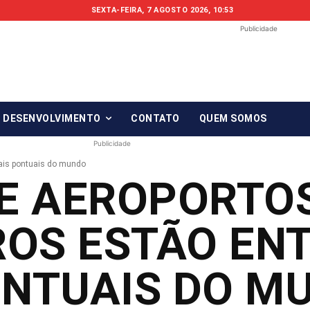
SEXTA-FEIRA, 7 AGOSTO 2026, 10:53
Publicidade
Fonte em Fo
O qué notícia está, em Foco!
& DESENVOLVIMENTO
CONTATO
QUEM SOMOS
Publicidade
mais pontuais do mundo
E AEROPORTO
ROS ESTÃO EN
ONTUAIS DO M