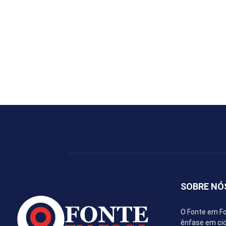
SOBRE NÓ
O Fonte em Fo
ênfase em cida