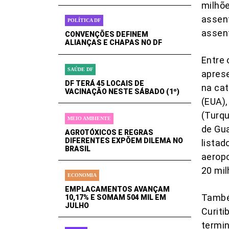
milhõe
assent
POLÍTICA DF
assent
CONVENÇÕES DEFINEM
ALIANÇAS E CHAPAS NO DF
Entre 
SAÚDE DF
apres
DF TERÁ 45 LOCAIS DE
na cat
VACINAÇÃO NESTE SÁBADO (1º)
(EUA),
(Turqu
MEIO AMBIENTE
de Gua
AGROTÓXICOS E REGRAS
DIFERENTES EXPÕEM DILEMA NO
listad
BRASIL
aeropo
20 mil
ECONOMIA
EMPLACAMENTOS AVANÇAM
També
10,17% E SOMAM 504 MIL EM
JULHO
Curiti
termin