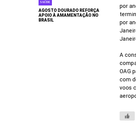
SAÚDE
por an
AGOSTO DOURADO REFORÇA
termin
APOIO À AMAMENTAÇÃO NO
BRASIL
por an
Janeir
Janeir
A cons
compa
OAG pa
com de
voos 
aeropo