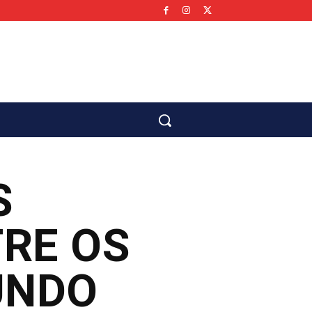
co
S
TRE OS
UNDO