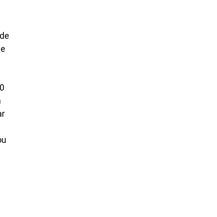
 de
de
50
a
ar
ou