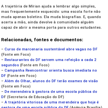
A trajetória de Mírian ajuda a lembrar algo simples,
mas frequentemente esquecido: uma escola forte não
muda apenas boletins. Ela muda biografias. E, quando
acerta a mão, ainda devolve à comunidade alguém
capaz de abrir a mesma porta para outros estudantes.
Relacionadas, fontes e documentos:
–
Curso de marcenaria sustentável abre vagas no DF
(Fonte em Foco)
–
Restaurantes do DF servem uma refeição a cada 2
segundos
(Fonte em Foco)
–
Campanha Reencontrar orienta busca imediata no
DF
(Fonte em Foco)
–
Além do Olhar, alunos do DF terão exames de visão
(Fonte em Foco)
–
De merendeira à gestora de uma escola pública do
D
F (Secretaria de Educação do DF)
–
A trajetória vitoriosa de uma merendeira que hoje é
gestora de uma escola pública do DF
(Agência Brasília)