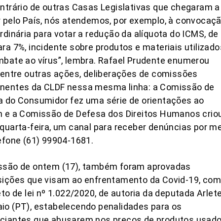
ntrário de outras Casas Legislativas que chegaram a
 pelo País, nós atendemos, por exemplo, à convocaç
rdinária para votar a redução da alíquota do ICMS, de
ra 7%, incidente sobre produtos e materiais utilizado
bate ao vírus”, lembra. Rafael Prudente enumerou
 entre outras ações, deliberações de comissões
nentes da CLDF nessa mesma linha: a Comissão de
 do Consumidor fez uma série de orientações ao
 e a Comissão de Defesa dos Direitos Humanos criou
quarta-feira, um canal para receber denúncias por m
efone (61) 99904-1681.
ssão de ontem (17), também foram aprovadas
sições que visam ao enfrentamento da Covid-19, co
eto de lei nº 1.022/2020, de autoria da deputada Arlet
o (PT), estabelecendo penalidades para os
ciantes que abusarem nos preços de produtos usad