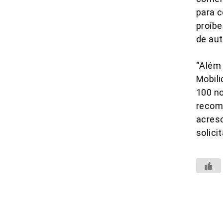
para c
proíbe
de aut
“Além 
Mobili
100 no
recome
acresc
solici