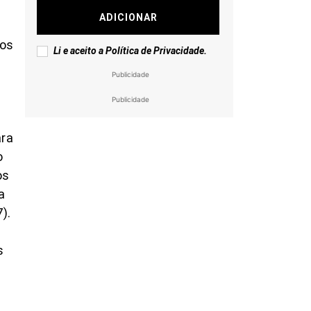
ADICIONAR
tos
Li e aceito a
Política de Privacidade
.
Publicidade
Publicidade
ara
o
os
a
).
s