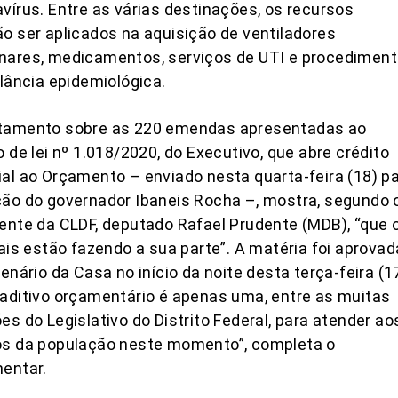
vírus. Entre as várias destinações, os recursos
o ser aplicados na aquisição de ventiladores
nares, medicamentos, serviços de UTI e procedimen
ilância epidemiológica.
tamento sobre as 220 emendas apresentadas ao
o de lei nº 1.018/2020, do Executivo, que abre crédito
al ao Orçamento – enviado nesta quarta-feira (18) p
ão do governador Ibaneis Rocha –, mostra, segundo 
ente da CLDF, deputado Rafael Prudente (MDB), “que 
tais estão fazendo a sua parte”. A matéria foi aprovad
lenário da Casa no início da noite desta terça-feira (17
aditivo orçamentário é apenas uma, entre as muitas
es do Legislativo do Distrito Federal, para atender ao
os da população neste momento”, completa o
entar.