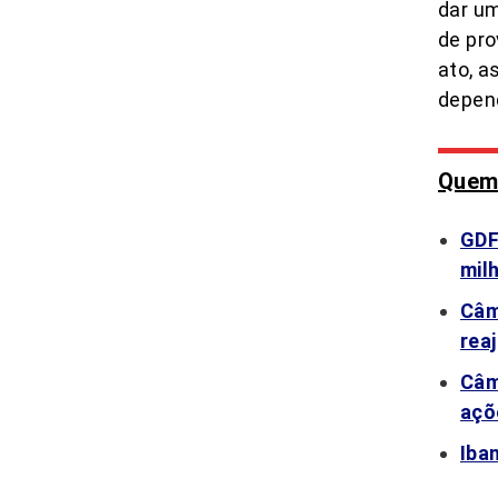
dar um
de pro
ato, a
depen
Quem 
GDF
mil
Câm
rea
Câm
açõ
Iba