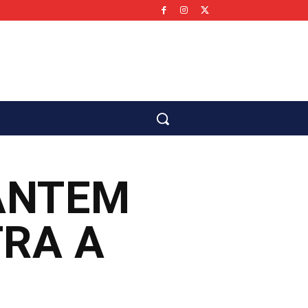
co
ANTEM
TRA A