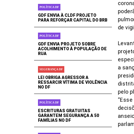
corona
POLÍTICA DF
poderã
GDF ENVIA À CLDF PROJETO
pulmo
PARA REFORÇAR CAPITAL DO BRB
de vig
POLÍTICA DF
Levan
GDF ENVIA PROJETO SOBRE
ACOLHIMENTO À POPULAÇÃO DE
projet
RUA
especi
a sanç
SEGURANÇA DF
presid
LEI OBRIGA AGRESSOR A
RESSARCIR VÍTIMA DE VIOLÊNCIA
distri
NO DF
pelo p
“Esse 
POLÍTICA DF
decisõ
ESCRITURAS GRATUITAS
ansei
GARANTEM SEGURANÇA A 50
FAMÍLIAS NO DF
parlam