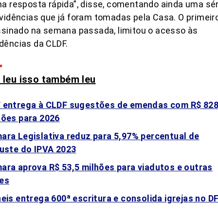
a resposta rápida”, disse, comentando ainda uma sér
vidências que já foram tomadas pela Casa. O primeir
ssinado na semana passada, limitou o acesso às
dências da CLDF.
leu isso também leu
 entrega à CLDF sugestões de emendas com R$ 82
hões para 2026
ara Legislativa reduz para 5,97% percentual de
juste do IPVA 2023
ara aprova R$ 53,5 milhões para viadutos e outras
es
neis entrega 600ª escritura e consolida igrejas no D