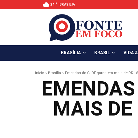
C
24
BRASILIA
BRASÍLIA
BRASIL
VIDA 
Início
Brasília
Emendas da CLDF garantem mais de R$ 18 
EMENDAS
MAIS DE