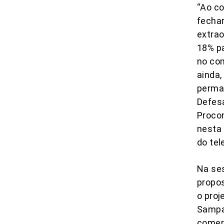
“Ao co
fechar
extrao
18% pa
no com
ainda,
perma
Defesa
Procon
nesta 
do tel
Na se
propo
o proj
Sampai
comer