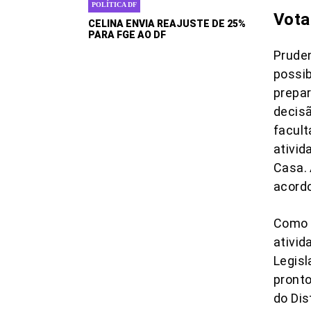
POLÍTICA DF
Vota
CELINA ENVIA REAJUSTE DE 25%
PARA FGE AO DF
Prude
possib
prepar
decisã
facult
ativid
Casa. 
acord
Como 
ativid
Legisl
pronto
do Dis