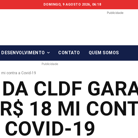
DOMINGO, 9 AGOSTO 2026, 06:18
Publicidade
Fonte em Fo
O qué notícia está, em Foco!
& DESENVOLVIMENTO
CONTATO
QUEM SOMOS
Publicidade
mi contra a Covid-19
 DA CLDF GAR
 R$ 18 MI CON
COVID-19