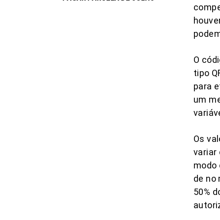
compe
houver
podem
O códi
tipo Q
para 
um mes
variáv
Os val
variar
modo q
de no 
50% do
autori