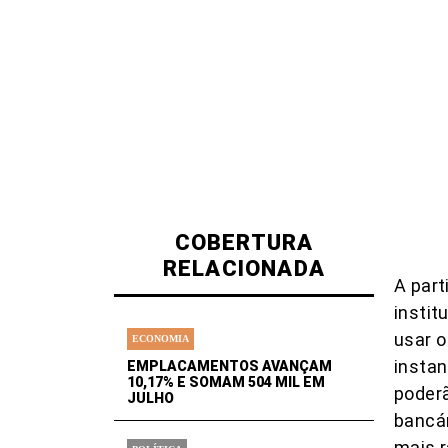
COBERTURA
RELACIONADA
A part
instit
usar o
ECONOMIA
instan
EMPLACAMENTOS AVANÇAM
10,17% E SOMAM 504 MIL EM
poder
JULHO
bancár
mais r