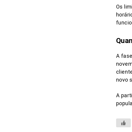
Os lim
horári
funcio
Qua
A fase
novem
client
novo 
A part
popul