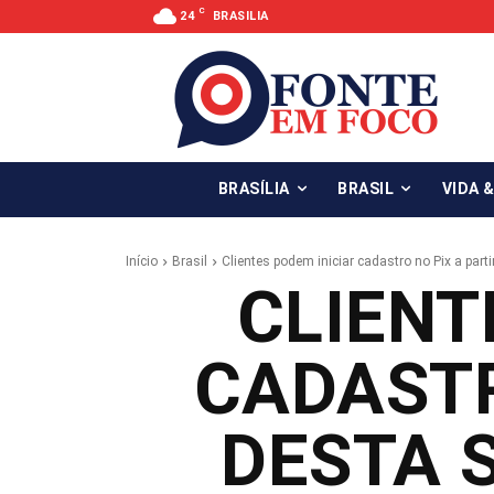
C
24
BRASILIA
BRASÍLIA
BRASIL
VIDA 
Início
Brasil
Clientes podem iniciar cadastro no Pix a parti
CLIENT
CADASTR
DESTA 