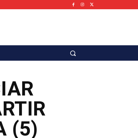
co
CIAR
ARTIR
 (5)