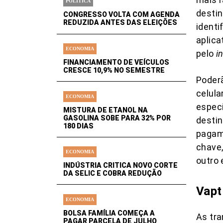
POLÍTICA
desti
CONGRESSO VOLTA COM AGENDA
REDUZIDA ANTES DAS ELEIÇÕES
identi
aplic
ECONOMIA
pelo
i
FINANCIAMENTO DE VEÍCULOS
CRESCE 10,9% NO SEMESTRE
Poder
celula
ECONOMIA
especi
MISTURA DE ETANOL NA
GASOLINA SOBE PARA 32% POR
destin
180 DIAS
pagame
chave,
ECONOMIA
outro 
INDÚSTRIA CRITICA NOVO CORTE
DA SELIC E COBRA REDUÇÃO
Vapt
ECONOMIA
BOLSA FAMÍLIA COMEÇA A
As tra
PAGAR PARCELA DE JULHO