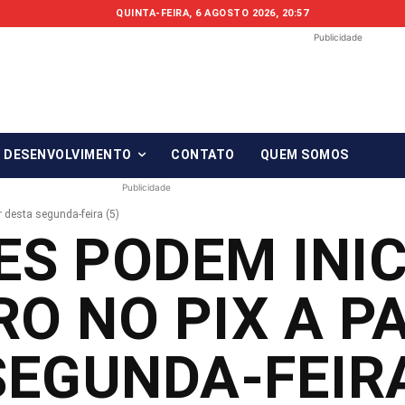
QUINTA-FEIRA, 6 AGOSTO 2026, 20:57
Publicidade
Fonte em Fo
O qué notícia está, em Foco!
& DESENVOLVIMENTO
CONTATO
QUEM SOMOS
Publicidade
r desta segunda-feira (5)
ES PODEM INI
O NO PIX A P
SEGUNDA-FEIRA