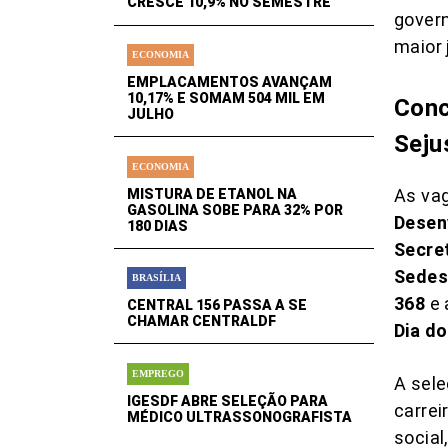
CRESCE 10,9% NO SEMESTRE
gover
maior 
ECONOMIA
EMPLACAMENTOS AVANÇAM
10,17% E SOMAM 504 MIL EM
Conc
JULHO
Seju
ECONOMIA
As vag
MISTURA DE ETANOL NA
GASOLINA SOBE PARA 32% POR
Desen
180 DIAS
Secret
Sedes
BRASÍLIA
368
e 
CENTRAL 156 PASSA A SE
CHAMAR CENTRALDF
Dia do
EMPREGO
A sel
IGESDF ABRE SELEÇÃO PARA
carrei
MÉDICO ULTRASSONOGRAFISTA
social