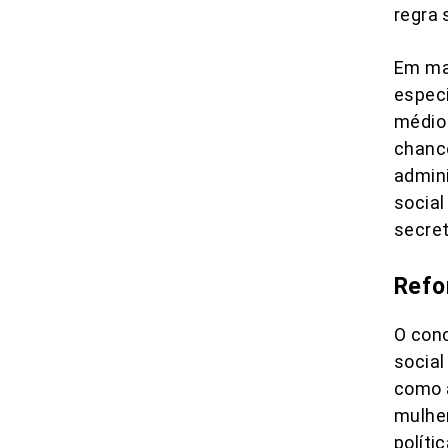
regra 
Em mar
especi
médio 
chance
admini
social
secre
Refo
O con
social
como 
mulher
políti