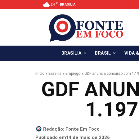
C
24
BRASILIA
BRASÍLIA
BRASIL
VIDA 
Início
Brasília
Emprego
GDF anuncia concurso com 1.19
GDF ANU
1.19
Redação:
Fonte Em Foco
14 de maio de 2026
Publicado em