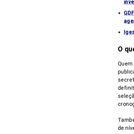
inv
GDF
age
Ige
O qu
Quem 
public
secret
defini
seleçã
cronog
Também
de nív