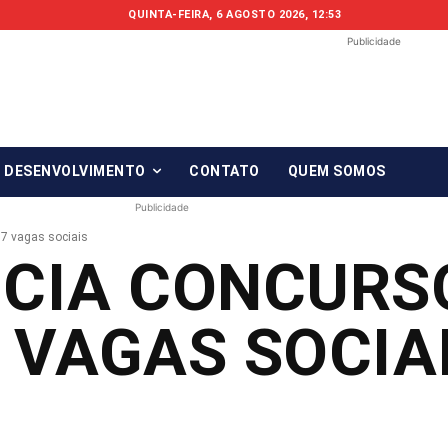
QUINTA-FEIRA, 6 AGOSTO 2026, 12:53
Publicidade
Fonte em Fo
O qué notícia está, em Foco!
& DESENVOLVIMENTO
CONTATO
QUEM SOMOS
Publicidade
7 vagas sociais
NCIA CONCURS
7 VAGAS SOCIA