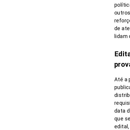
políti
outros
reforç
de at
lidam 
Edit
prov
Até a 
public
distri
requis
data d
que se
edital