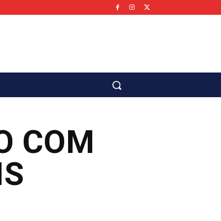
co
O COM
IS