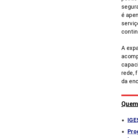
segura
é apen
serviç
contin
A expa
acompa
capac
rede, 
da enc
Quem 
IGE
Pro