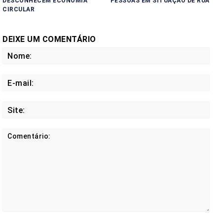
DESCONHECEM ECONOMIA
PESSOAS EM SITUAÇÃO DE RUA
CIRCULAR
DEIXE UM COMENTÁRIO
No
E-
mail
Site
Comentário: