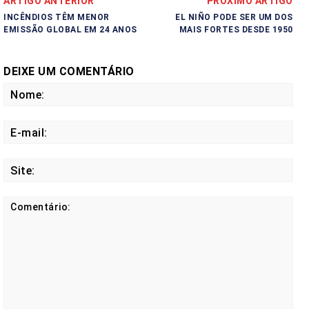
ARTIGO ANTERIOR
PRÓXIMO ARTIGO
INCÊNDIOS TÊM MENOR
EL NIÑO PODE SER UM DOS
EMISSÃO GLOBAL EM 24 ANOS
MAIS FORTES DESDE 1950
DEIXE UM COMENTÁRIO
No
E-
mail
Site