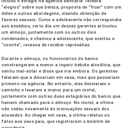
iniciou o estágio na agência bancária: recebia
“elogios” sobre sua beleza, proposta de “ficar” com um
deles e outras abordagens, visando obtenção de
favores sexuais. Como a adolescente não correspondia
aos assédios, certo dia um desses gerentes articulou
um almoço, juntamente com os outros dois
condenados, e chamou a adolescente, que aceitou o
“convite”, receosa de receber represálias.
Durante o almoço, os funcionários do banco
constrangeram a menor a ingerir bebida alcoólica, que
sentiu mal-estar e disse que iria embora. Os gerentes
falaram que a deixariam em casa, mas que passariam
primeiro na agência. No entanto, eles desviaram o
caminho e levaram a menor para um motel,
juntamente com outras duas estagiárias do banco que
haviam chamado para o almoço. No motel, a vítima
não cedeu novamente às insinuações sexuais dos
acusados. Ao chegar em casa, a vítima relatou os
fatos aos seus pais, que registraram o boletim de
ocorrência.