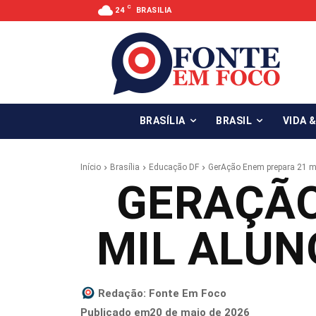
C
24
BRASILIA
BRASÍLIA
BRASIL
VIDA 
Início
Brasília
Educação DF
GerAção Enem prepara 21 mi
GERAÇÃO
MIL ALUN
Redação:
Fonte Em Foco
20 de maio de 2026
Publicado em