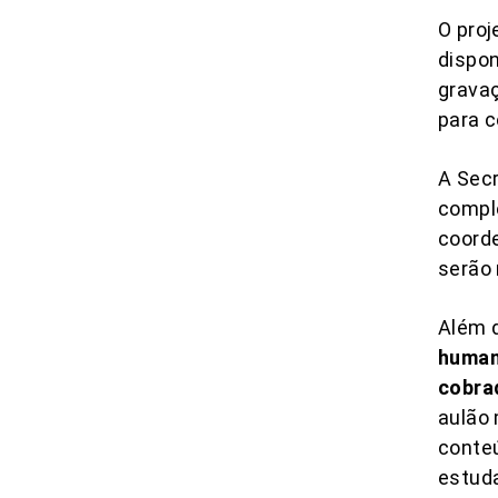
O proj
dispon
grava
para c
A Sec
comple
coorde
serão
Além 
human
cobra
aulão 
conteú
estud