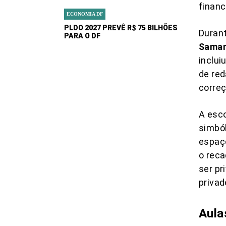
finan
ECONOMIA DF
PLDO 2027 PREVÊ R$ 75 BILHÕES
Durant
PARA O DF
Sama
inclui
de red
correç
A esc
simból
espaço
o reca
ser pr
privad
Aula