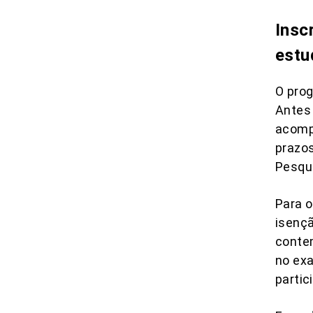
Insc
estu
O pro
Antes
acompa
prazos
Pesqui
Para o
isençã
contem
no exa
partic