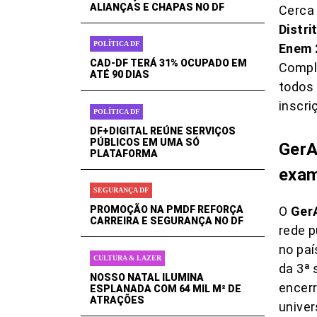
ALIANÇAS E CHAPAS NO DF
Cerca
Distri
POLÍTICA DF
Enem 
CAD-DF TERÁ 31% OCUPADO EM
Comple
ATÉ 90 DIAS
todos 
inscri
POLÍTICA DF
DF+DIGITAL REÚNE SERVIÇOS
PÚBLICOS EM UMA SÓ
GerA
PLATAFORMA
exa
SEGURANÇA DF
O
Ger
PROMOÇÃO NA PMDF REFORÇA
CARREIRA E SEGURANÇA NO DF
rede p
no paí
CULTURA & LAZER
da 3ª 
NOSSO NATAL ILUMINA
encerr
ESPLANADA COM 64 MIL M² DE
ATRAÇÕES
univer