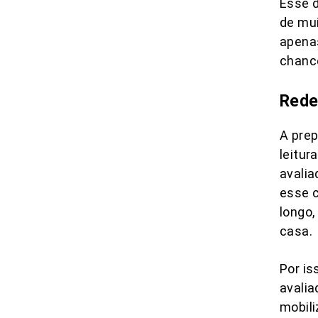
Esse d
de mui
apena
chanc
Rede
A prep
leitur
avalia
esse 
longo,
casa.
Por is
avalia
mobili