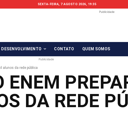
SEXTA-FEIRA, 7 AGOSTO 2026, 19:35
Publicidade
Fonte em Fo
O qué notícia está, em Foco!
& DESENVOLVIMENTO
CONTATO
QUEM SOMOS
Publicidade
l alunos da rede pública
 ENEM PREPA
OS DA REDE P