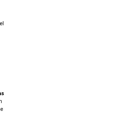
el
as
m
de