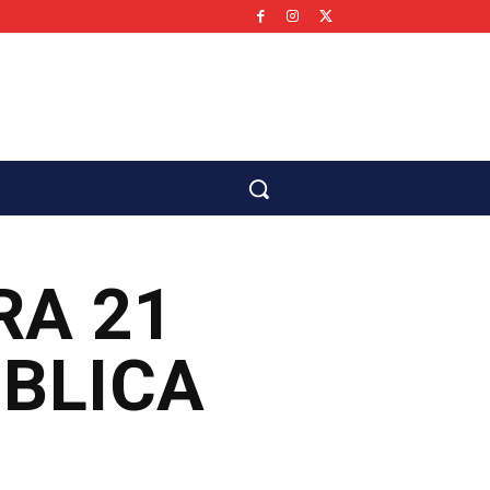
co
RA 21
ÚBLICA