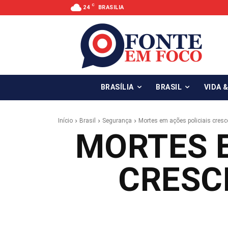
C
24
BRASILIA
BRASÍLIA
BRASIL
VIDA 
Início
Brasil
Segurança
Mortes em ações policiais cre
MORTES E
CRESC