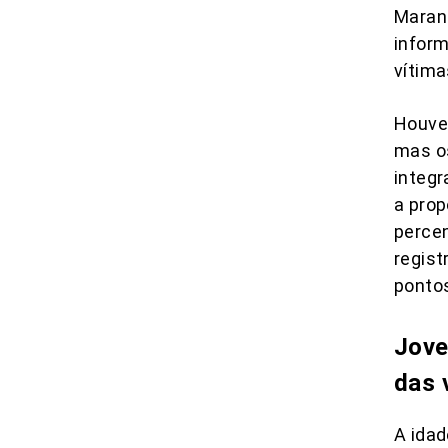
Maran
inform
vítim
Houve
mas os
integr
a pro
perce
regist
ponto
Jove
das 
A idad