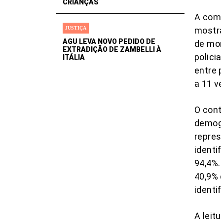
CRIANÇAS
A comp
JUSTIÇA
mostra
AGU LEVA NOVO PEDIDO DE
de mo
EXTRADIÇÃO DE ZAMBELLI À
polici
ITÁLIA
entre
a 11 v
O con
demog
repre
identi
94,4%.
40,9% 
identi
A leit