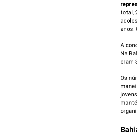
repre
total,
adoles
anos. 
A conc
Na Bah
eram 3
Os núm
manei
jovens
manté
organi
Bahi