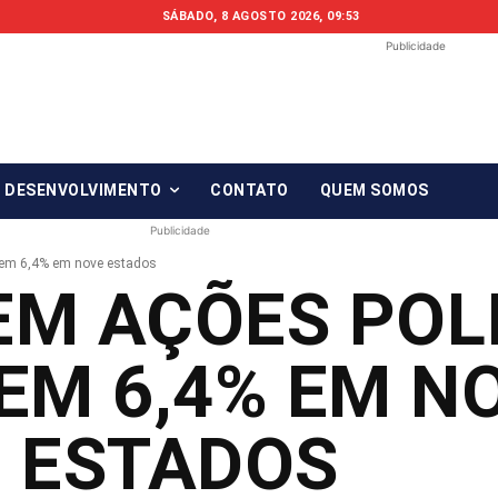
SÁBADO, 8 AGOSTO 2026, 09:53
Publicidade
Fonte em Fo
O qué notícia está, em Foco!
& DESENVOLVIMENTO
CONTATO
QUEM SOMOS
Publicidade
scem 6,4% em nove estados
M AÇÕES POLI
EM 6,4% EM N
ESTADOS