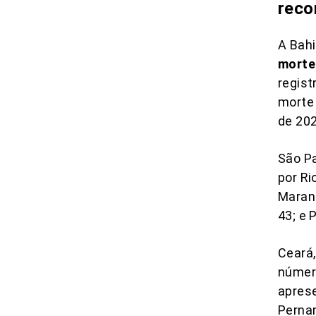
reco
A Bah
morte
regis
morte 
de 202
São P
por Ri
Maran
43; e 
Ceará
número
aprese
Perna