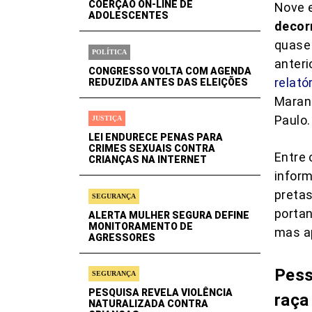
COERÇÃO ON-LINE DE
Nove e
ADOLESCENTES
decorr
quase 
POLÍTICA
anteri
CONGRESSO VOLTA COM AGENDA
relató
REDUZIDA ANTES DAS ELEIÇÕES
Maranh
Paulo.
JUSTIÇA
LEI ENDURECE PENAS PARA
CRIMES SEXUAIS CONTRA
Entre 
CRIANÇAS NA INTERNET
infor
pretas
SEGURANÇA
portan
ALERTA MULHER SEGURA DEFINE
MONITORAMENTO DE
mas ap
AGRESSORES
Pess
SEGURANÇA
PESQUISA REVELA VIOLÊNCIA
raça
NATURALIZADA CONTRA