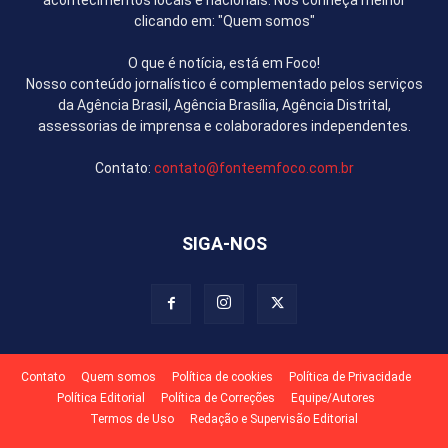
acontecimentos locais e nacionais. Nos conheça melhor
clicando em: "Quem somos"
O que é notícia, está em Foco!
Nosso conteúdo jornalístico é complementado pelos serviços
da Agência Brasil, Agência Brasília, Agência Distrital,
assessorias de imprensa e colaboradores independentes.
Contato:
contato@fonteemfoco.com.br
SIGA-NOS
Contato
Quem somos
Política de cookies
Política de Privacidade
Política Editorial
Política de Correções
Equipe/Autores
Termos de Uso
Redação e Supervisão Editorial