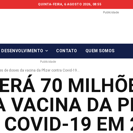
QUINTA-FEIRA, 6 AGOSTO 2026, 08:55
Publicidade
Fonte em Fo
O qué notícia está, em Foco!
& DESENVOLVIMENTO
CONTATO
QUEM SOMOS
Publicidade
es de doses da vacina da Pfizer contra Covid-19...
TERÁ 70 MILHÕ
A VACINA DA P
COVID-19 EM 