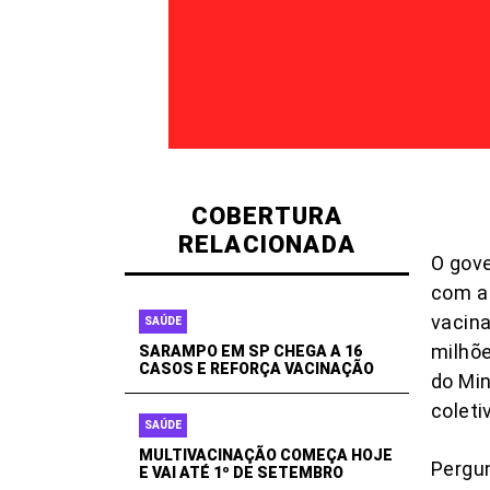
COBERTURA
RELACIONADA
O gov
com a 
vacina
SAÚDE
milhõe
SARAMPO EM SP CHEGA A 16
CASOS E REFORÇA VACINAÇÃO
do Min
coleti
SAÚDE
MULTIVACINAÇÃO COMEÇA HOJE
Pergun
E VAI ATÉ 1º DE SETEMBRO