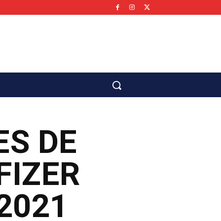
co
ES DE
FIZER
2021