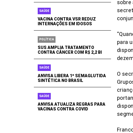
sobre 
secret
SAÚDE
conjun
VACINA CONTRA VSR REDUZ
INTERNAÇÕES EM IDOSOS
“Quan
POLÍTICA
para u
SUS AMPLIA TRATAMENTO
dispon
CONTRA CÂNCER COM R$ 2,2 BI
dezem
SAÚDE
O secr
ANVISA LIBERA 1ª SEMAGLUTIDA
SINTÉTICA NO BRASIL
Grupos
crianç
SAÚDE
portan
ANVISA ATUALIZA REGRAS PARA
dispo
VACINAS CONTRA COVID
segme
Franc