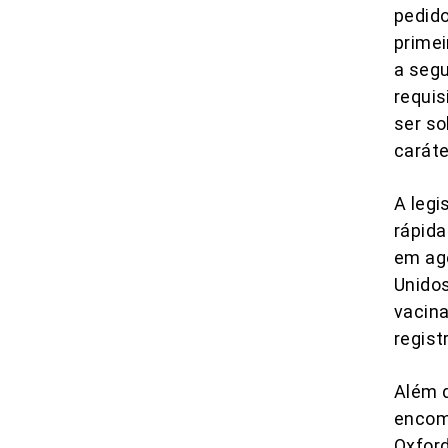
pedido
primei
a seg
requis
ser so
caráte
A legi
rápida
em ag
Unidos
vacina
regist
Além d
encom
Oxfor