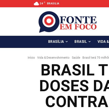
C
24
BRASILIA
BRASÍLIA
BRASIL
VIDA 
Início
Vida & Desenvolvimento
Saúde
Brasil terá 70 milhõ
BRASIL 
DOSES D
CONTRA 