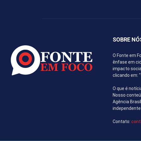
SOBRE NÓ
O Fonte em Fo
ênfase em cida
impacto socia
clicando em:
O que é notíci
Nosso conteúd
Agência Brasí
independente
Contato:
cont