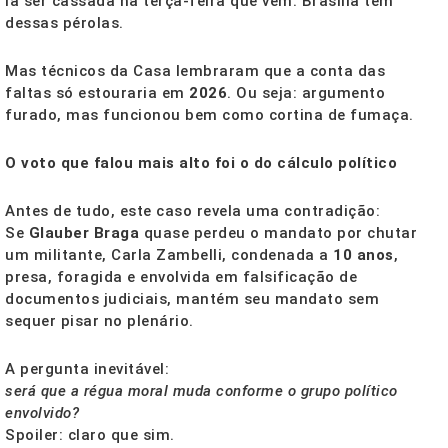
la ser cassada na terça-feira que vem. Brasília tem
dessas pérolas.
Mas técnicos da Casa lembraram que a conta das
faltas só estouraria em
2026
. Ou seja: argumento
furado, mas funcionou bem como cortina de fumaça.
O voto que falou mais alto foi o do cálculo político
Antes de tudo, este caso revela uma contradição:
Se
Glauber Braga
quase perdeu o mandato por chutar
um militante, Carla Zambelli, condenada a
10 anos
,
presa, foragida e envolvida em falsificação de
documentos judiciais, mantém seu mandato sem
sequer pisar no plenário.
A pergunta inevitável:
será que a régua moral muda conforme o grupo político
envolvido?
Spoiler: claro que sim.