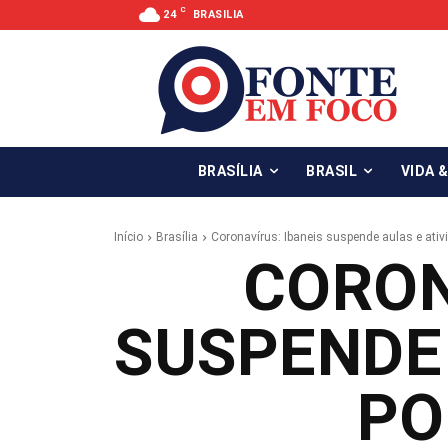
C
24
BRASILIA
BRASÍLIA
BRASIL
VIDA 
Início
Brasília
Coronavírus: Ibaneis suspende aulas e ativ
CORON
SUSPENDE 
PO