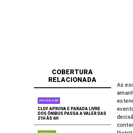
COBERTURA
RELACIONADA
As esc
amanhe
estend
POLÍTICA DF
evento
CLDF APROVA E PARADA LIVRE
DOS ÔNIBUS PASSA A VALER DAS
decisã
21H ÀS 6H
conter
Distri