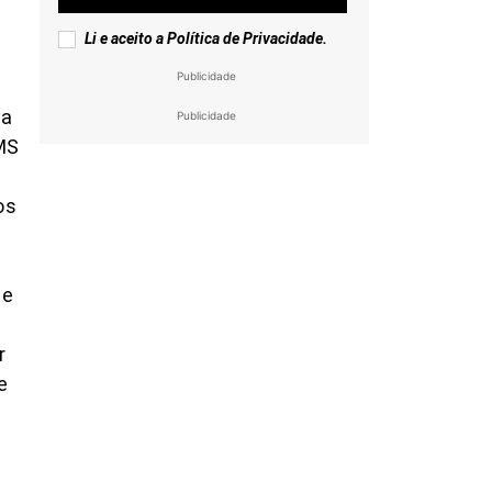
Li e aceito a
Política de Privacidade
.
Publicidade
ha
Publicidade
MS
os
 e
r
e