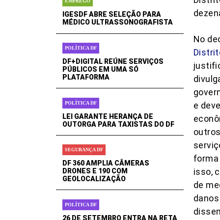
EMPREGO
dezena
IGESDF ABRE SELEÇÃO PARA
MÉDICO ULTRASSONOGRAFISTA
No dec
POLÍTICA DF
Distri
DF+DIGITAL REÚNE SERVIÇOS
justi
PÚBLICOS EM UMA SÓ
PLATAFORMA
divulg
govern
POLÍTICA DF
e deve
LEI GARANTE HERANÇA DE
econô
OUTORGA PARA TAXISTAS DO DF
outros
serviç
SEGURANÇA DF
forma 
DF 360 AMPLIA CÂMERAS
isso, 
DRONES E 190 COM
GEOLOCALIZAÇÃO
de med
danos 
POLÍTICA DF
dissem
26 DE SETEMBRO ENTRA NA RETA