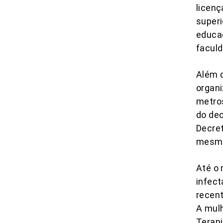
licen
superi
educac
faculd
Além d
organi
metros
do dec
Decret
mesmo 
Até o 
infect
recent
A mulh
Terapi