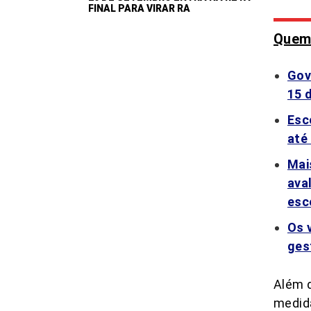
FINAL PARA VIRAR RA
Quem 
Gov
15 
Esc
até
Mai
ava
esc
Os 
ges
Além d
medida