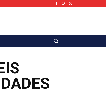
co
EIS
IDADES