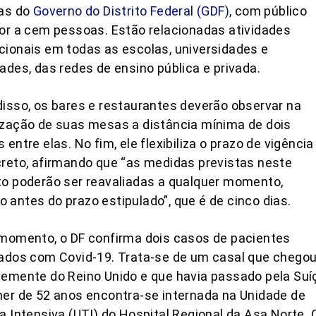
ças do
Governo do Distrito Federal (GDF)
, com público
or a cem pessoas. Estão relacionadas atividades
ionais em todas as escolas, universidades e
ades, das redes de ensino pública e privada.
isso, os bares e restaurantes deverão observar na
zação de suas mesas a distância mínima de dois
 entre elas. No fim, ele flexibiliza o prazo de vigência
reto, afirmando que “as medidas previstas neste
o poderão ser reavaliadas a qualquer momento,
antes do prazo estipulado”, que é de cinco dias.
momento, o DF confirma dois casos de pacientes
ados com Covid-19. Trata-se de um casal que chego
emente do Reino Unido e que havia passado pela Suí
er de 52 anos encontra-se internada na Unidade de
a Intensiva (UTI) do Hospital Regional da Asa Norte. 