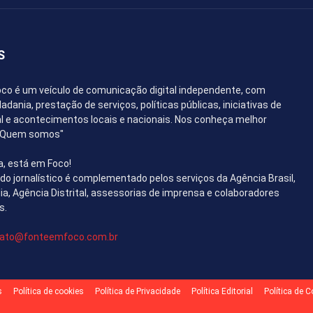
S
co é um veículo de comunicação digital independente, com
dania, prestação de serviços, políticas públicas, iniciativas de
l e acontecimentos locais e nacionais. Nos conheça melhor
 "Quem somos"
a, está em Foco!
o jornalístico é complementado pelos serviços da Agência Brasil,
lia, Agência Distrital, assessorias de imprensa e colaboradores
s.
ato@fonteemfoco.com.br
s
Política de cookies
Política de Privacidade
Política Editorial
Política de 