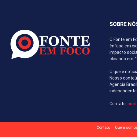
SOBRE NÓ
O Fonte em Fo
ênfase em cida
impacto socia
clicando em:
O que é notíci
Nosso conteúd
Agência Brasí
independente
Contato:
cont
Contato
Quem somo