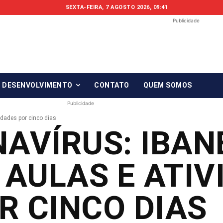
SEXTA-FEIRA, 7 AGOSTO 2026, 09:41
Publicidade
Fonte em Fo
O qué notícia está, em Foco!
& DESENVOLVIMENTO
CONTATO
QUEM SOMOS
Publicidade
idades por cinco dias
AVÍRUS: IBAN
AULAS E ATIV
R CINCO DIAS