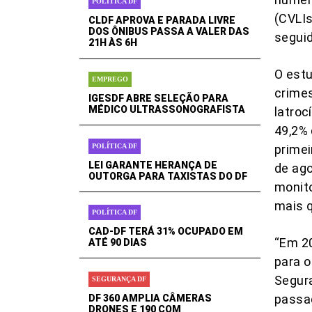
POLÍTICA DF
(CVLIs
CLDF APROVA E PARADA LIVRE
DOS ÔNIBUS PASSA A VALER DAS
seguid
21H ÀS 6H
O estu
EMPREGO
crimes
IGESDF ABRE SELEÇÃO PARA
MÉDICO ULTRASSONOGRAFISTA
latroc
49,2%
POLÍTICA DF
primei
LEI GARANTE HERANÇA DE
de ag
OUTORGA PARA TAXISTAS DO DF
monit
mais 
POLÍTICA DF
CAD-DF TERÁ 31% OCUPADO EM
“Em 20
ATÉ 90 DIAS
para o
Segura
SEGURANÇA DF
passa
DF 360 AMPLIA CÂMERAS
DRONES E 190 COM