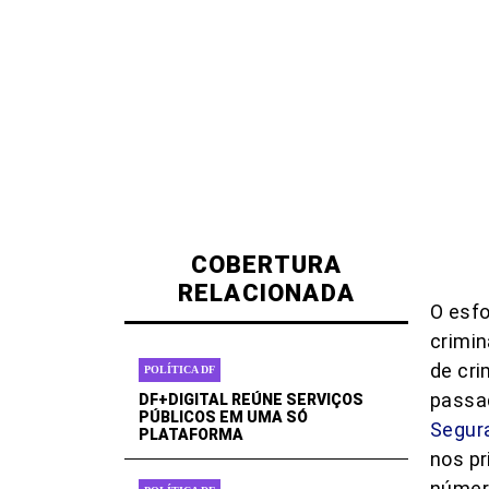
COBERTURA
RELACIONADA
O esfo
crimin
de cr
POLÍTICA DF
passa
DF+DIGITAL REÚNE SERVIÇOS
PÚBLICOS EM UMA SÓ
Segura
PLATAFORMA
nos pr
número