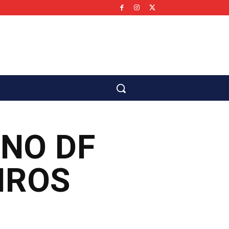
co
 NO DF
IROS