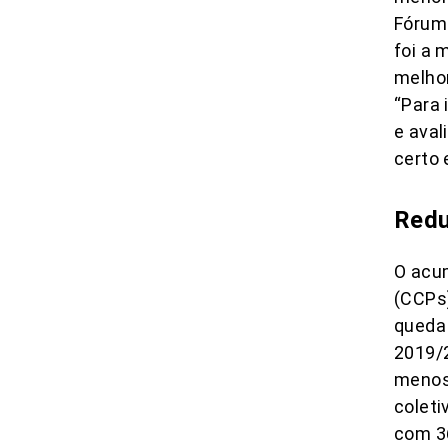
Fórum 
foi a 
melhor
“Para 
e aval
certo 
Redu
O acum
(CCPs)
queda 
2019/2
menos 
coleti
com 3