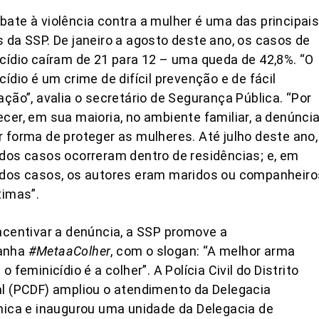
ate à violência contra a mulher é uma das principai
 da SSP. De janeiro a agosto deste ano, os casos de
cídio caíram de 21 para 12 – uma queda de 42,8%. “O
cídio é um crime de difícil prevenção e de fácil
ação”, avalia o secretário de Segurança Pública. “Por
cer, em sua maioria, no ambiente familiar, a denúncia
 forma de proteger as mulheres. Até julho deste ano,
dos casos ocorreram dentro de residências; e, em
 dos casos, os autores eram maridos ou companheiro
timas”.
ncentivar a denúncia, a SSP promove a
anha
#MetaaColher
, com o slogan: “A melhor arma
 o feminicídio é a colher”. A Polícia Civil do Distrito
l (PCDF) ampliou o atendimento da Delegacia
nica e inaugurou uma unidade da Delegacia de