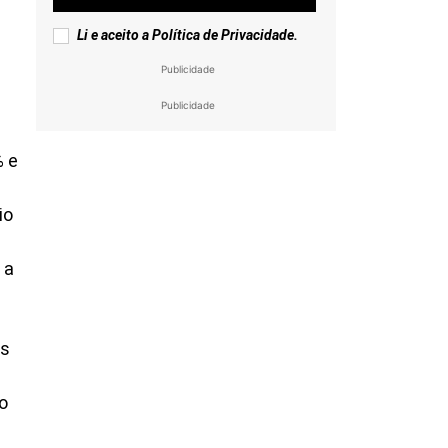
Li e aceito a
Política de Privacidade
.
Publicidade
Publicidade
% e
io
 a
os
o