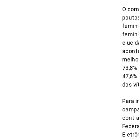
O comb
pautas
femini
femini
elucid
aconte
melhor
73,8% 
47,6%
das ví
Para i
camp
contra
Federa
Eletrô