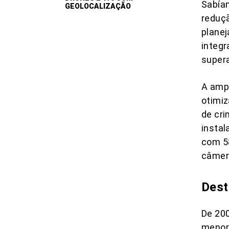
Sabíam
GEOLOCALIZAÇÃO
reduçã
planej
integ
super
A ampl
otimiz
de cr
instal
com 58
câmer
Dest
De 200
menor