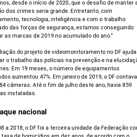
os, desde o início de 2020, que o desafio de manter 
o dos crimes seria grande. Entretanto, com
amento, tecnologia, inteligência e com o trabalho
rado das forças de segurança, estamos conseguindo
ar as marcas de 2019 no acumulado do ano.”
iação do projeto de videomonitoramento no DF ajuda
ar o trabalho das polícias na prevenção e na elucidaç
imes. Em 19 meses, o número de equipamentos
ados aumentou 47%. Em janeiro de 2019, o DF contav
4 câmeras. Até o fim de julho deste ano, havia 859
as instaladas.
aque nacional
8 a 2018, o DF foi a terceira unidade da Federação c
 taxa de homicídios em dez anos, de acordo com o