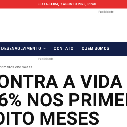
SEXTA-FEIRA, 7 AGOSTO 2026, 01:48
Publicidade
Fonte em Fo
O qué notícia está, em Foco!
& DESENVOLVIMENTO
CONTATO
QUEM SOMOS
Publicidade
primeiros oito meses
ONTRA A VIDA
6% NOS PRIME
OITO MESES