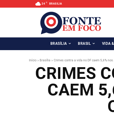
C
24
BRASILIA
BRASÍLIA
BRASIL
VIDA 
Início
Brasília
Crimes contra a vida no DF caem 5,6% nos 
CRIMES C
CAEM 5,