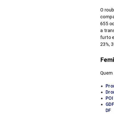
O roub
compar
655 oc
a tran
furto 
23%, 3
Femi
Quem 
Pro
Dro
POI
GDF
DF