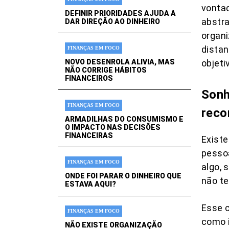
vontad
DEFINIR PRIORIDADES AJUDA A
abstr
DAR DIREÇÃO AO DINHEIRO
organ
distan
FINANÇAS EM FOCO
objeti
NOVO DESENROLA ALIVIA, MAS
NÃO CORRIGE HÁBITOS
FINANCEIROS
Sonh
FINANÇAS EM FOCO
reco
ARMADILHAS DO CONSUMISMO E
O IMPACTO NAS DECISÕES
FINANCEIRAS
Exist
pesso
FINANÇAS EM FOCO
algo, 
ONDE FOI PARAR O DINHEIRO QUE
não te
ESTAVA AQUI?
Esse c
FINANÇAS EM FOCO
como i
NÃO EXISTE ORGANIZAÇÃO