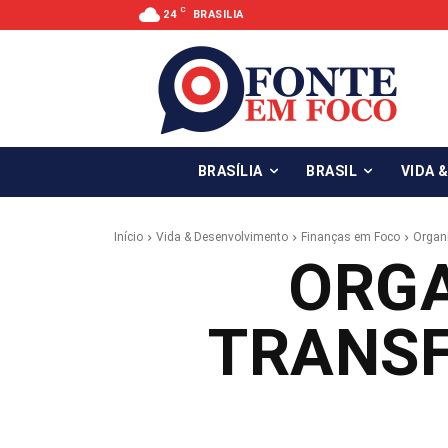
C
24
BRASILIA
BRASÍLIA
BRASIL
VIDA 
Início
Vida & Desenvolvimento
Finanças em Foco
Organ
ORG
TRANS