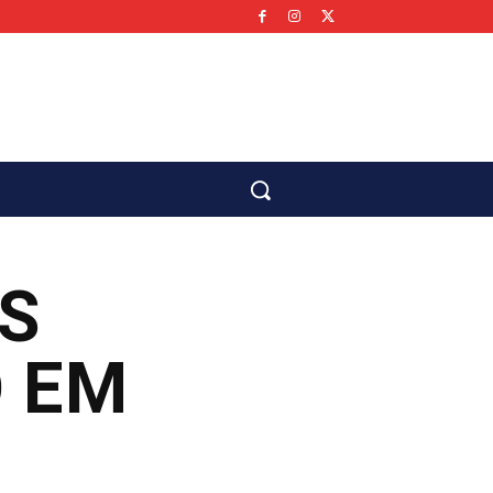
co
S
 EM