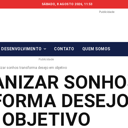
SÁBADO, 8 AGOSTO 2026, 11:53
Publicidade
Fonte em Fo
O qué notícia está, em Foco!
& DESENVOLVIMENTO
CONTATO
QUEM SOMOS
Publicidade
izar sonhos transforma desejo em objetivo
ANIZAR SONHO
FORMA DESEJO
OBJETIVO