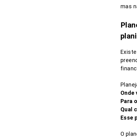
mas n
Plan
plani
Existe
preenc
financ
Planej
Onde 
Para o
Qual c
Esse p
O pla