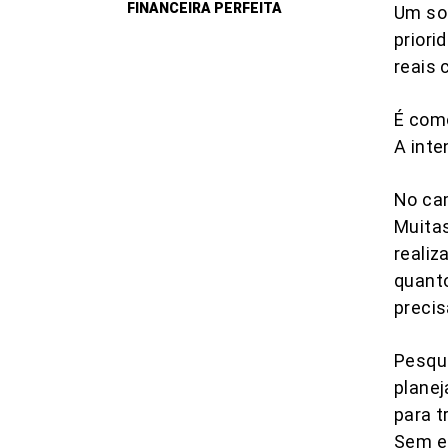
FINANCEIRA PERFEITA
Um son
priori
reais 
É como
A int
No cam
Muitas
reali
quant
precis
Pesqu
planej
para t
Sem e