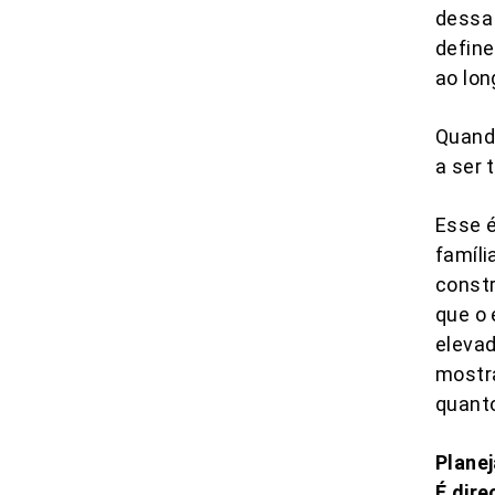
dessa 
define
ao lon
Quando
a ser
Esse é
famíli
constr
que o 
eleva
mostr
quanto
Planej
É dire