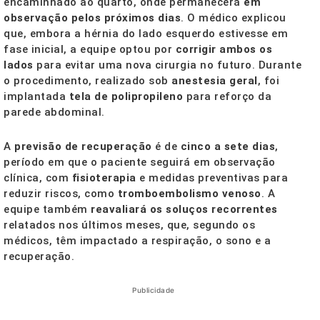
encaminhado ao quarto, onde permanecerá
em
observação pelos próximos dias
. O médico explicou
que, embora a hérnia do lado esquerdo estivesse em
fase inicial, a equipe optou por
corrigir ambos os
lados
para evitar uma nova cirurgia no futuro. Durante
o procedimento, realizado sob
anestesia geral
, foi
implantada
tela de polipropileno
para reforço da
parede abdominal.
A
previsão de recuperação
é de
cinco a sete dias
,
período em que o paciente seguirá em observação
clínica, com
fisioterapia
e medidas preventivas para
reduzir riscos, como
tromboembolismo venoso
. A
equipe também
reavaliará os soluços recorrentes
relatados nos últimos meses, que, segundo os
médicos, têm impactado a respiração, o sono e a
recuperação.
Publicidade