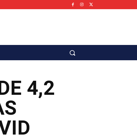
co
DE 4,2
AS
VID