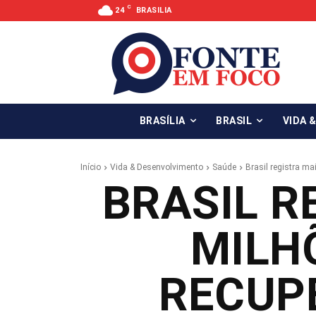
C
24
BRASILIA
BRASÍLIA
BRASIL
VIDA 
Início
Vida & Desenvolvimento
Saúde
Brasil registra m
BRASIL R
MILH
RECUP