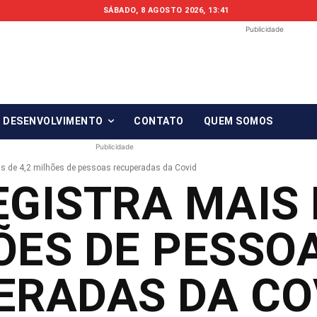
SÁBADO, 8 AGOSTO 2026, 13:41
Publicidade
Fonte em Fo
O qué notícia está, em Foco!
& DESENVOLVIMENTO
CONTATO
QUEM SOMOS
Publicidade
ais de 4,2 milhões de pessoas recuperadas da Covid
EGISTRA MAIS 
ÕES DE PESSO
ERADAS DA CO