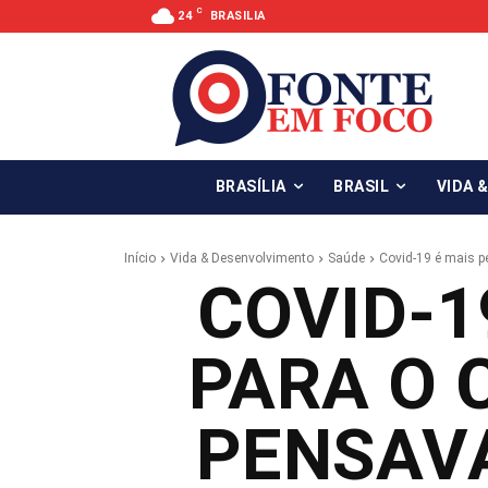
C
24
BRASILIA
BRASÍLIA
BRASIL
VIDA 
Início
Vida & Desenvolvimento
Saúde
Covid-19 é mais pe
COVID-1
PARA O 
PENSAV