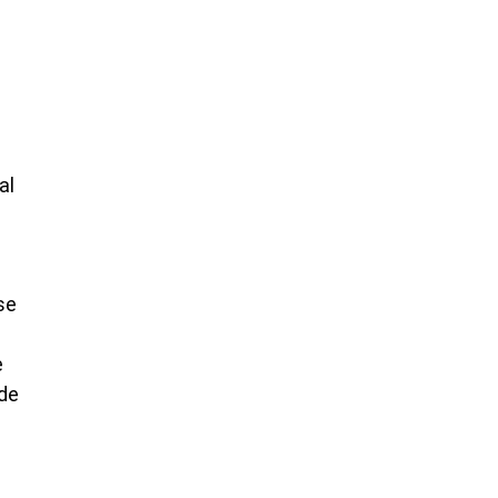
al
se
e
de