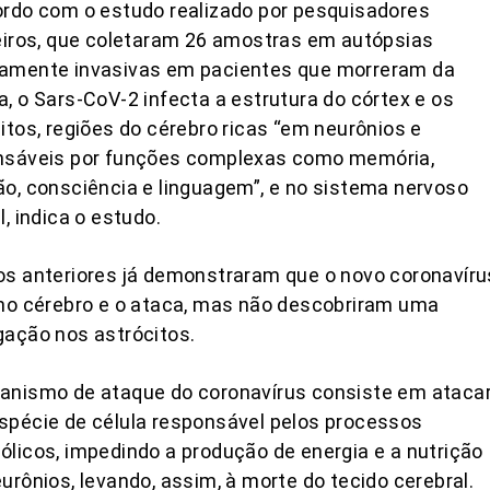
rdo com o estudo realizado por pesquisadores
eiros, que coletaram 26 amostras em autópsias
amente invasivas em pacientes que morreram da
, o Sars-CoV-2 infecta a estrutura do córtex e os
itos, regiões do cérebro ricas “em neurônios e
nsáveis por funções complexas como memória,
o, consciência e linguagem”, e no sistema nervoso
l, indica o estudo.
s anteriores já demonstraram que o novo coronavíru
no cérebro e o ataca, mas não descobriram uma
ação nos astrócitos.
anismo de ataque do coronavírus consiste em ataca
pécie de célula responsável pelos processos
licos, impedindo a produção de energia e a nutrição
urônios, levando, assim, à morte do tecido cerebral.