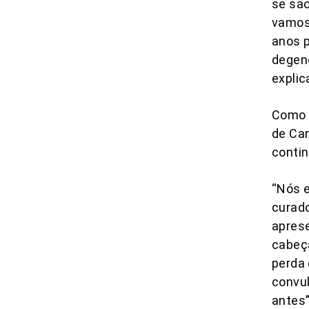
se são
vamos
anos p
degen
explic
Como 
de Ca
contin
“Nós 
curado
apres
cabeça
perda 
convul
antes”