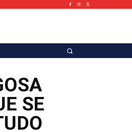
co
IGOSA
UE SE
TUDO