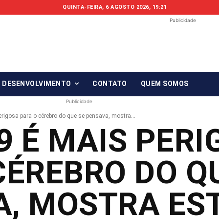
QUINTA-FEIRA, 6 AGOSTO 2026, 19:21
Publicidade
Fonte em Fo
O qué notícia está, em Foco!
& DESENVOLVIMENTO
CONTATO
QUEM SOMOS
Publicidade
rigosa para o cérebro do que se pensava, mostra...
9 É MAIS PER
CÉREBRO DO Q
A, MOSTRA ES