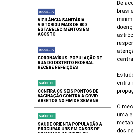
De aco
brasil
BRASÍLIA
minim
VIGILÂNCIA SANITÁRIA
VISTORIOU MAIS DE 800
doença
ESTABELECIMENTOS EM
astróc
AGOSTO
respo
atençã
BRASÍLIA
CORONAVÍRUS: POPULAÇÃO DE
centra
RUA DO DISTRITO FEDERAL
RECEBE REFEIÇÕES
Estudo
entra 
SAÚDE DF
propag
CONFIRA OS SEIS PONTOS DE
VACINAÇÃO CONTRA A COVID
ABERTOS NO FIM DE SEMANA
O mec
uma es
SAÚDE DF
metabó
SAÚDE ORIENTA POPULAÇÃO A
PROCURAR UBS EM CASOS DE
dos ne