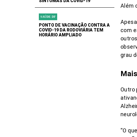
SINTOMAS DA COVID-19
Além d
SAÚDE DF
Apesar
PONTO DE VACINAÇÃO CONTRA A
com e
COVID-19 DA RODOVIÁRIA TEM
HORÁRIO AMPLIADO
outro
observ
grau 
Mais
Outro 
ativan
Alzhei
neurol
“O que