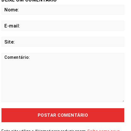
No
E-
mail
Site
Comentário: