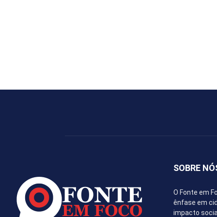
SOBRE NÓ
O Fonte em Fo
ênfase em cida
impacto socia