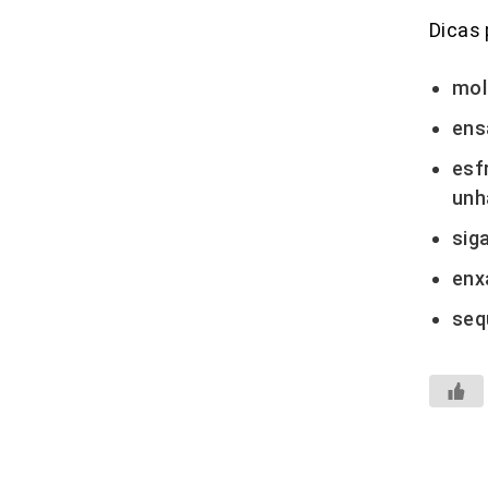
Dicas 
mol
ens
esf
unh
sig
enx
seq