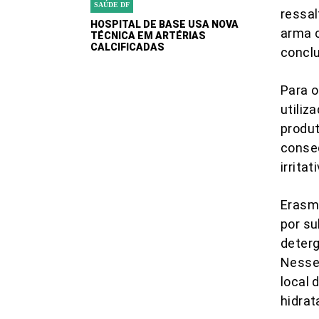
SAÚDE DF
ressal
HOSPITAL DE BASE USA NOVA
arma c
TÉCNICA EM ARTÉRIAS
CALCIFICADAS
conclu
Para o
utiliz
produt
conse
irrita
Erasmo
por su
deterg
Nesses
local
hidrat