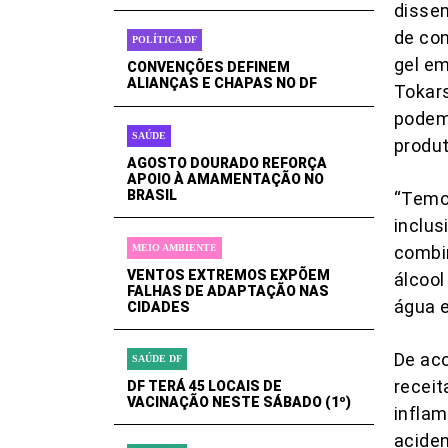
dissem
de con
POLÍTICA DF
gel e
CONVENÇÕES DEFINEM
ALIANÇAS E CHAPAS NO DF
Tokars
podem
SAÚDE
produt
AGOSTO DOURADO REFORÇA
APOIO À AMAMENTAÇÃO NO
BRASIL
“Temos
inclus
MEIO AMBIENTE
combi
VENTOS EXTREMOS EXPÕEM
álcool
FALHAS DE ADAPTAÇÃO NAS
água e
CIDADES
De ac
SAÚDE DF
receit
DF TERÁ 45 LOCAIS DE
VACINAÇÃO NESTE SÁBADO (1º)
inflam
acide