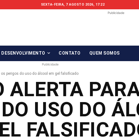
SEXTA-FEIRA, 7 AGOSTO 2026, 17:22
Publicidade
Fonte em Fo
O qué notícia está, em Foco!
& DESENVOLVIMENTO
CONTATO
QUEM SOMOS
Publicidade
 os perigos do uso do álcool em gel falsificado
 ALERTA PARA
 DO USO DO Á
EL FALSIFICA