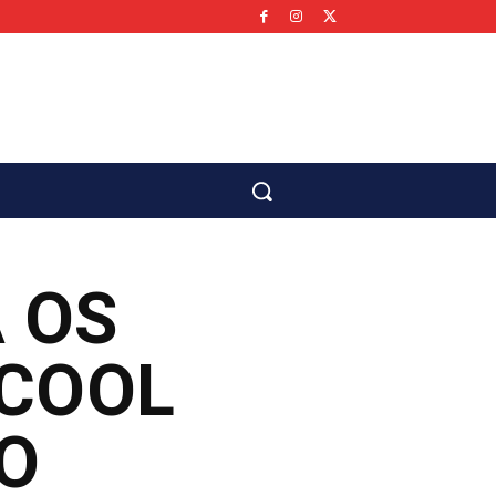
co
 OS
LCOOL
DO