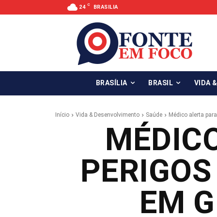
C
24
BRASILIA
BRASÍLIA
BRASIL
VIDA 
Início
Vida & Desenvolvimento
Saúde
Médico alerta para
MÉDICO
PERIGOS
EM G