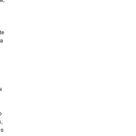
te
ra
i
o
,
os