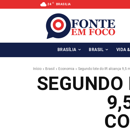
C
24
BRASILIA
BRASÍLIA
BRASIL
VIDA 
Início
Brasil
Economia
Segundo lote do IR alcança 9,5 m
SEGUNDO 
9,
CO