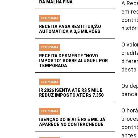
DA MALHA FINA
A Rece
em res
ECONOMIA
contri
RECEITA PAGA RESTITUIÇÃO
histó
AUTOMÁTICA A 3,5 MILHÕES
O valo
ECONOMIA
credit
RECEITA DESMENTE “NOVO
difere
IMPOSTO” SOBRE ALUGUEL POR
TEMPORADA
desta 
ECONOMIA
Os dep
IR 2026 ISENTA ATÉ R$ 5 MIL E
bancár
REDUZ IMPOSTO ATÉ R$ 7.350
O horá
ECONOMIA
proces
ISENÇÃO DO IR ATÉ R$ 5 MIL JÁ
APARECE NO CONTRACHEQUE
contri
antes 