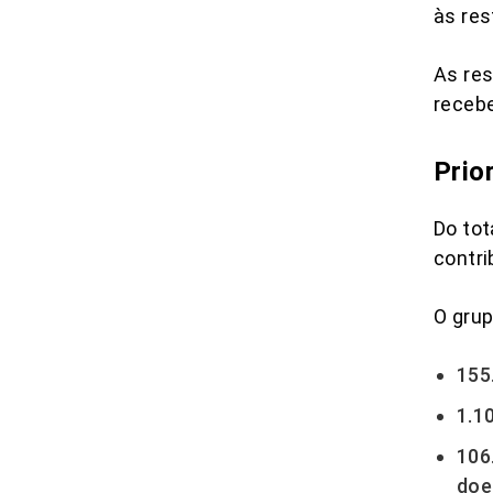
às res
As res
recebe
Prio
Do tot
contri
O grup
155
1.1
106
doe