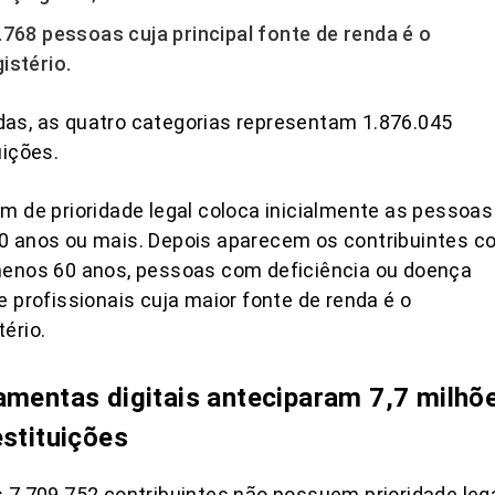
.768 pessoas cuja principal fonte de renda é o
istério.
as, as quatro categorias representam 1.876.045
uições.
m de prioridade legal coloca inicialmente as pessoas
0 anos ou mais. Depois aparecem os contribuintes c
menos 60 anos, pessoas com deficiência ou doença
e profissionais cuja maior fonte de renda é o
ério.
amentas digitais anteciparam 7,7 milhõ
estituições
 7.709.752 contribuintes não possuem prioridade lega