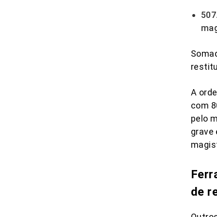
507
mag
Somad
restit
A orde
com 8
pelo 
grave 
magist
Ferr
de r
Outros