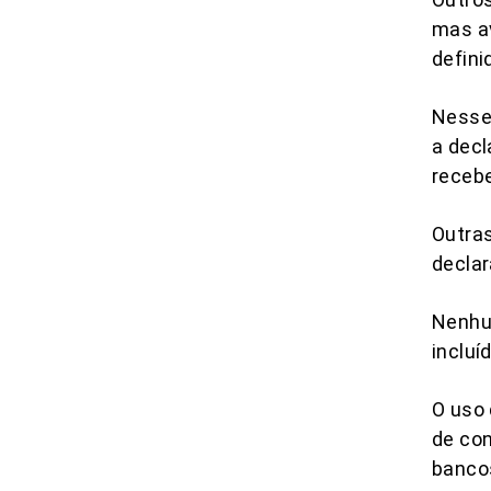
mas av
defini
Nesse
a decl
recebe
Outras
declar
Nenhum
incluí
O uso 
de con
bancos