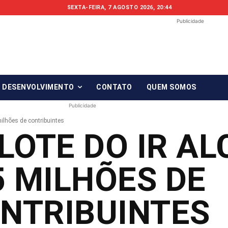
SEXTA-FEIRA, 7 AGOSTO 2026, 20:44
Publicidade
Fonte em Fo
O qué notícia está, em Foco!
& DESENVOLVIMENTO
CONTATO
QUEM SOMOS
Publicidade
ilhões de contribuintes
LOTE DO IR A
5 MILHÕES DE
NTRIBUINTES