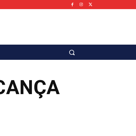
co
LCANÇA