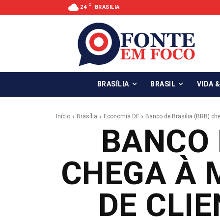
C
24
BRASILIA
BRASÍLIA
BRASIL
VIDA 
Início
Brasília
Economia DF
Banco de Brasília (BRB) che
BANCO 
CHEGA À 
DE CLI