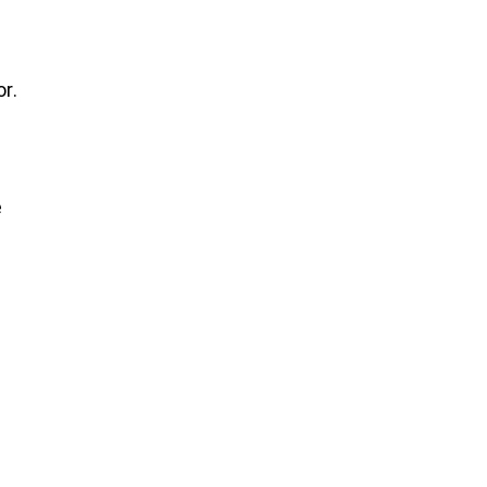
r.
e
e