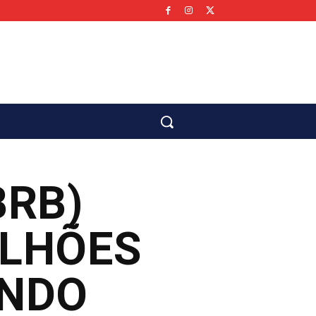
co
BRB)
ILHÕES
UNDO