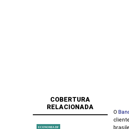
COBERTURA
RELACIONADA
O
Banc
clien
brasil
ECONOMIA DF