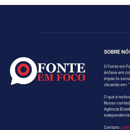
SOBRE NÓ
O Fonte em Fo
ênfase em cida
impacto socia
clicando em:
O que é notíci
Nosso conteúd
Agência Brasí
independente
Contato:
cont