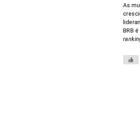
As mu
cresc
lidera
BRB é 
rankin