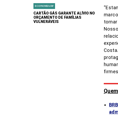
ECONOMIA DF
“Estam
CARTÃO GÁS GARANTE ALÍVIO NO
marco 
ORÇAMENTO DE FAMÍLIAS
tornar
VULNERÁVEIS
Nosso
relaci
experi
Costa.
protag
human
firmes
Quem 
BRB
adm