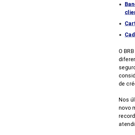
Ban
cli
Car
Cad
O BRB 
difere
seguro
consid
de cré
Nos úl
novo 
record
atendi