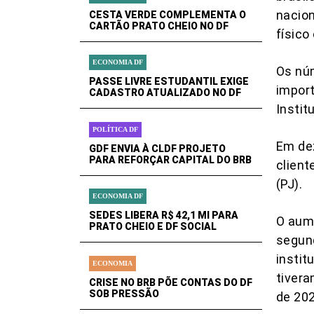
nacion
CESTA VERDE COMPLEMENTA O
CARTÃO PRATO CHEIO NO DF
físico 
ECONOMIA DF
Os nú
PASSE LIVRE ESTUDANTIL EXIGE
import
CADASTRO ATUALIZADO NO DF
Instit
POLÍTICA DF
Em dez
GDF ENVIA À CLDF PROJETO
PARA REFORÇAR CAPITAL DO BRB
client
(PJ).
ECONOMIA DF
SEDES LIBERA R$ 42,1 MI PARA
O aume
PRATO CHEIO E DF SOCIAL
segun
instit
ECONOMIA
tiver
CRISE NO BRB PÕE CONTAS DO DF
SOB PRESSÃO
de 20