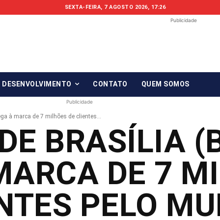
SEXTA-FEIRA, 7 AGOSTO 2026, 17:26
Publicidade
Fonte em Fo
O qué notícia está, em Foco!
& DESENVOLVIMENTO
CONTATO
QUEM SOMOS
Publicidade
ga à marca de 7 milhões de clientes...
DE BRASÍLIA (
MARCA DE 7 M
ENTES PELO M