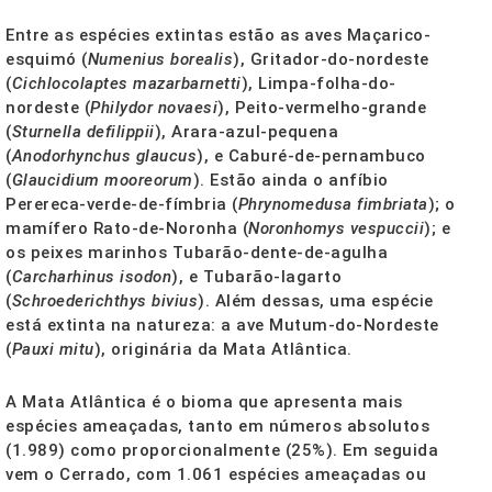
Entre as espécies extintas estão as aves Maçarico-
esquimó (
Numenius borealis
), Gritador-do-nordeste
(
Cichlocolaptes mazarbarnetti
), Limpa-folha-do-
nordeste (
Philydor novaesi
), Peito-vermelho-grande
(
Sturnella defilippii
), Arara-azul-pequena
(
Anodorhynchus glaucus
), e Caburé-de-pernambuco
(
Glaucidium mooreorum
). Estão ainda o anfíbio
Perereca-verde-de-fímbria (
Phrynomedusa fimbriata
); o
mamífero Rato-de-Noronha (
Noronhomys vespuccii
); e
os peixes marinhos Tubarão-dente-de-agulha
(
Carcharhinus isodon
), e Tubarão-lagarto
(
Schroederichthys bivius
). Além dessas, uma espécie
está extinta na natureza: a ave Mutum-do-Nordeste
(
Pauxi mitu
), originária da Mata Atlântica.
A Mata Atlântica é o bioma que apresenta mais
espécies ameaçadas, tanto em números absolutos
(1.989) como proporcionalmente (25%). Em seguida
vem o Cerrado, com 1.061 espécies ameaçadas ou