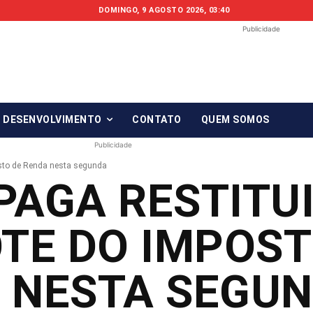
DOMINGO, 9 AGOSTO 2026, 03:40
Publicidade
Fonte em Fo
O qué notícia está, em Foco!
& DESENVOLVIMENTO
CONTATO
QUEM SOMOS
Publicidade
osto de Renda nesta segunda
PAGA RESTITU
OTE DO IMPOST
 NESTA SEGU