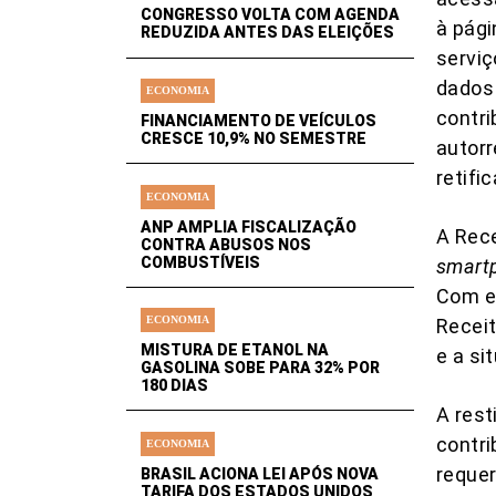
CONGRESSO VOLTA COM AGENDA
à pági
REDUZIDA ANTES DAS ELEIÇÕES
serviç
dados 
ECONOMIA
contri
FINANCIAMENTO DE VEÍCULOS
CRESCE 10,9% NO SEMESTRE
autorr
retifi
ECONOMIA
ANP AMPLIA FISCALIZAÇÃO
A Rece
CONTRA ABUSOS NOS
COMBUSTÍVEIS
smart
Com el
ECONOMIA
Receit
MISTURA DE ETANOL NA
e a si
GASOLINA SOBE PARA 32% POR
180 DIAS
A rest
contri
ECONOMIA
requer
BRASIL ACIONA LEI APÓS NOVA
TARIFA DOS ESTADOS UNIDOS