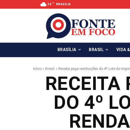
C
24
BRASILIA
BRASÍLIA
BRASIL
VIDA 
Início
Brasil
Receita paga restituições do 4º Lote do Imp
RECEITA 
DO 4º L
RENDA