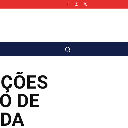
co
IÇÕES
O DE
NDA