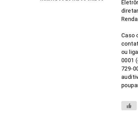
Eletrô
direta
Renda
Caso o
contat
ou lig
0001 (
729-00
auditi
poupa