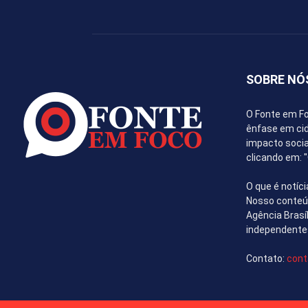
SOBRE NÓ
O Fonte em Fo
ênfase em cida
impacto socia
clicando em:
O que é notíci
Nosso conteúd
Agência Brasí
independente
Contato:
cont