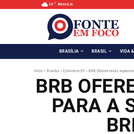
C
24
BRASILIA
BRASÍLIA
BRASIL
VIDA 
Início
Brasília
Economia DF
BRB oferece taxas especia
BRB OFERE
PARA A 
BR