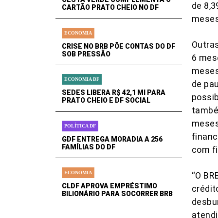
de 8,3
CARTÃO PRATO CHEIO NO DF
meses
ECONOMIA
Outras
CRISE NO BRB PÕE CONTAS DO DF
SOB PRESSÃO
6 mes
meses
ECONOMIA DF
de pau
SEDES LIBERA R$ 42,1 MI PARA
possib
PRATO CHEIO E DF SOCIAL
também
meses 
POLÍTICA DF
financ
GDF ENTREGA MORADIA A 256
FAMÍLIAS DO DF
com f
ECONOMIA
“O BR
CLDF APROVA EMPRÉSTIMO
crédit
BILIONÁRIO PARA SOCORRER BRB
desbur
atendi