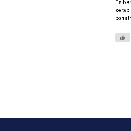
Os be
serão 
constr