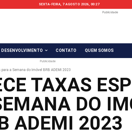
SEXTA-FEIRA, 7 AGOSTO 2026, 00:27
Publicidade
Fonte em Fo
O qué notícia está, em Foco!
& DESENVOLVIMENTO
CONTATO
QUEM SOMOS
Publicidade
is para a Semana do Imóvel BRB ADEMI 2023
CE TAXAS ESP
SEMANA DO IM
B ADEMI 2023