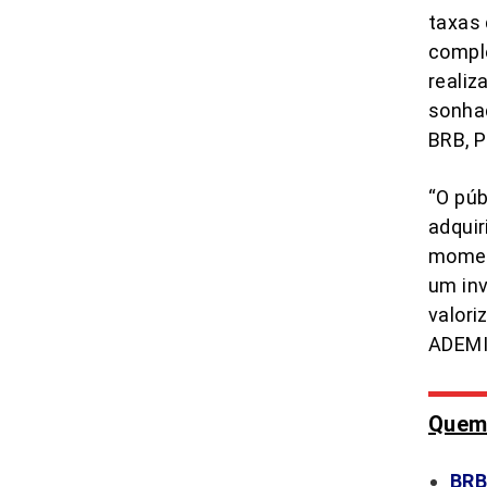
taxas
comple
reali
sonhad
BRB, P
“O púb
adquir
momen
um inv
valori
ADEMI
Quem 
BRB