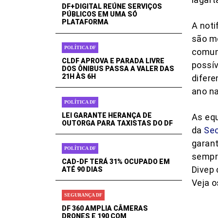
DF+DIGITAL REÚNE SERVIÇOS
PÚBLICOS EM UMA SÓ
PLATAFORMA
A noti
são mo
POLÍTICA DF
comuni
CLDF APROVA E PARADA LIVRE
possív
DOS ÔNIBUS PASSA A VALER DAS
21H ÀS 6H
difere
ano na
POLÍTICA DF
LEI GARANTE HERANÇA DE
As equ
OUTORGA PARA TAXISTAS DO DF
da
Sec
garant
POLÍTICA DF
sempre
CAD-DF TERÁ 31% OCUPADO EM
Divep 
ATÉ 90 DIAS
Veja o
SEGURANÇA DF
DF 360 AMPLIA CÂMERAS
DRONES E 190 COM