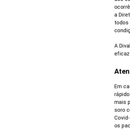
ocorrê
a Dire
todos
condiç
A Diva
eficaz
Aten
Em cas
rápido
mais p
soro c
Covid-
os pa