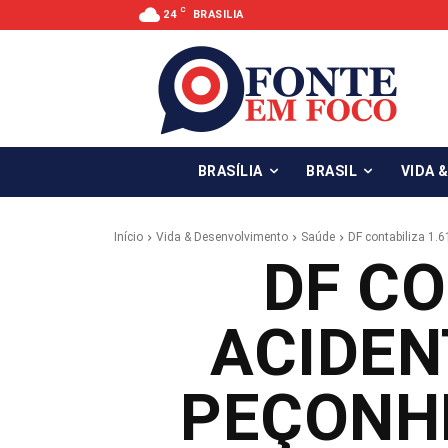
C
24
BRASILIA
BRASÍLIA
BRASIL
VIDA 
Início
Vida & Desenvolvimento
Saúde
DF contabiliza 1
DF CO
ACIDEN
PEÇONH