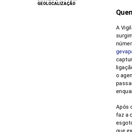
GEOLOCALIZAÇÃO
Quem
A Vigi
surgim
número
gevap
captur
ligaçã
o age
passa
enquan
Após o
faz a 
esgoto
que e