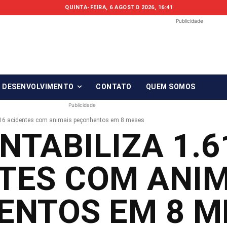
QUINTA-FEIRA, 6 AGOSTO 2026, 16:41
Publicidade
Fonte em Fo
O qué notícia está, em Foco!
& DESENVOLVIMENTO
CONTATO
QUEM SOMOS
Publicidade
.616 acidentes com animais peçonhentos em 8 meses
NTABILIZA 1.6
TES COM ANIM
ENTOS EM 8 M