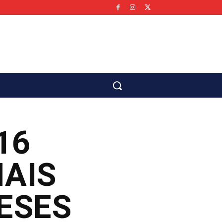
co
16
AIS
ESES