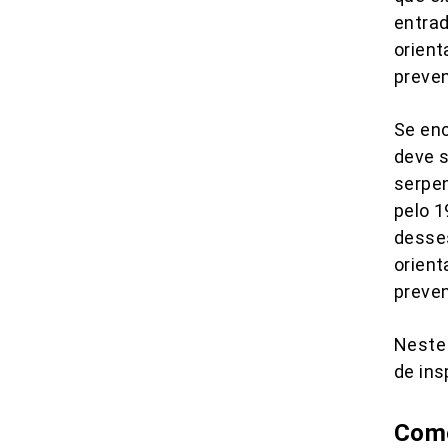
entrad
orien
preven
Se en
deve s
serpen
pelo 1
desse
orient
preven
Neste 
de ins
Como