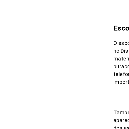
Esco
O esco
no Dis
materi
buraco
telefo
impor
Também
aparec
dos es