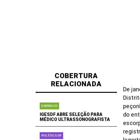
COBERTURA
RELACIONADA
De jan
Distri
peçon
EMPREGO
do ent
IGESDF ABRE SELEÇÃO PARA
MÉDICO ULTRASSONOGRAFISTA
escor
regist
POLÍTICA DF
lagart