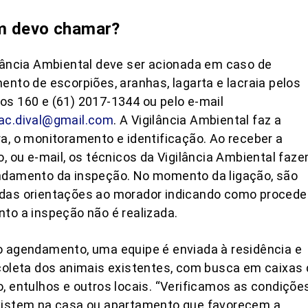
 devo chamar?
lância Ambiental deve ser acionada em caso de
ento de escorpiões, aranhas, lagarta e lacraia pelos
s 160 e (61) 2017-1344 ou pelo e-mail
ac.dival@gmail.com
. A Vigilância Ambiental faz a
a, o monitoramento e identificação. Ao receber a
o, ou e-mail, os técnicos da Vigilância Ambiental faz
ndamento da inspeção. No momento da ligação, são
das orientações ao morador indicando como procede
to a inspeção não é realizada.
 agendamento, uma equipe é enviada à residência e
coleta dos animais existentes, com busca em caixas 
, entulhos e outros locais. “Verificamos as condiçõe
xistem na casa ou apartamento que favorecem a