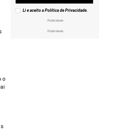
Li e aceito a
Política de Privacidade
.
Publicidade
s
Publicidade
o
o o
ai
as