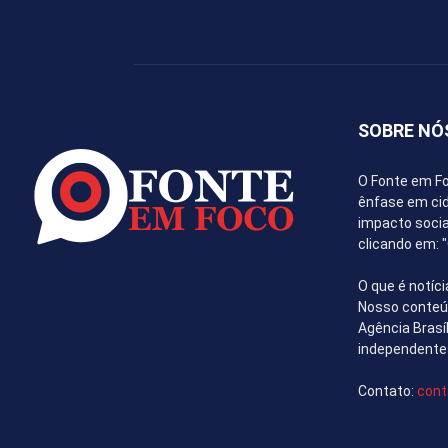
SOBRE NÓ
O Fonte em Fo
ênfase em cida
impacto socia
clicando em:
O que é notíci
Nosso conteúd
Agência Brasí
independente
Contato:
cont