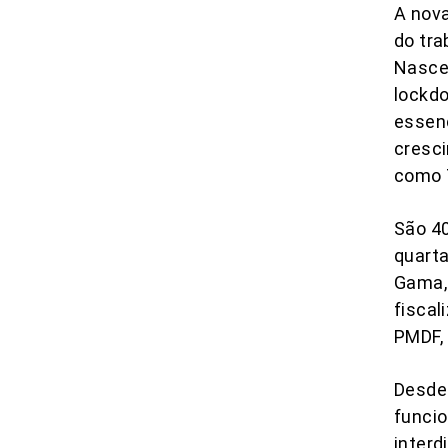
A nov
do tra
Nascen
lockd
essenc
cresci
como T
São 40
quarta
Gama,
fiscal
PMDF, 
Desde 
funcio
inter