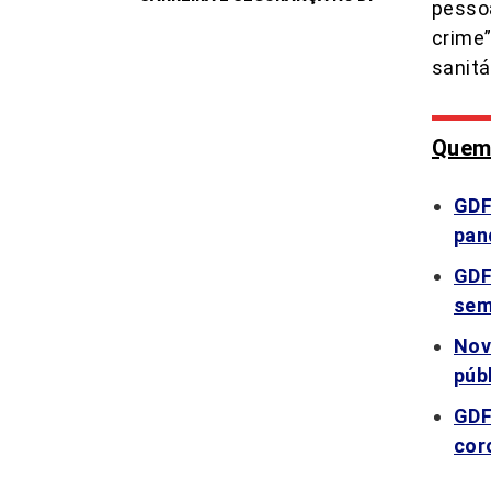
pessoa
crime”
sanitá
Quem 
GDF
pan
GDF
sem
Nov
púb
GDF
cor