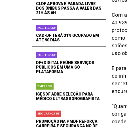
CLDF APROVA E PARADA LIVRE
DOS ÔNIBUS PASSA A VALER DAS
21H ÀS 6H
Com a 
40.939
POLÍTICA DF
protoc
CAD-DF TERÁ 31% OCUPADO EM
como a
ATÉ 90 DIAS
salões
uso ob
POLÍTICA DF
DF+DIGITAL REÚNE SERVIÇOS
PÚBLICOS EM UMA SÓ
E para
PLATAFORMA
de inf
secret
EMPREGO
endure
IGESDF ABRE SELEÇÃO PARA
MÉDICO ULTRASSONOGRAFISTA
“Quan
obriga
SEGURANÇA DF
obedec
PROMOÇÃO NA PMDF REFORÇA
CARREIRA E SEGURANÇA NO DF