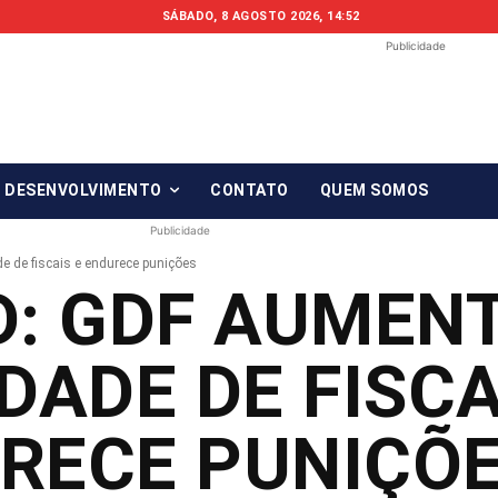
SÁBADO, 8 AGOSTO 2026, 14:52
Publicidade
Fonte em Fo
O qué notícia está, em Foco!
& DESENVOLVIMENTO
CONTATO
QUEM SOMOS
Publicidade
 de fiscais e endurece punições
D: GDF AUMEN
DADE DE FISCA
RECE PUNIÇÕ