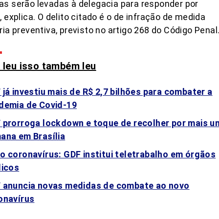
s serão levadas à delegacia para responder por
, explica. O delito citado é o de infração de medida
ria preventiva, previsto no artigo 268 do Código Penal
leu isso também leu
 já investiu mais de R$ 2,7 bilhões para combater a
demia de Covid-19
 prorroga lockdown e toque de recolher por mais u
ana em Brasília
o coronavírus: GDF institui teletrabalho em órgãos
licos
 anuncia novas medidas de combate ao novo
onavírus