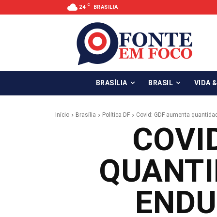
C
24
BRASILIA
BRASÍLIA
BRASIL
VIDA 
Início
Brasília
Política DF
Covid: GDF aumenta quantidade
COVI
QUANTI
ENDU