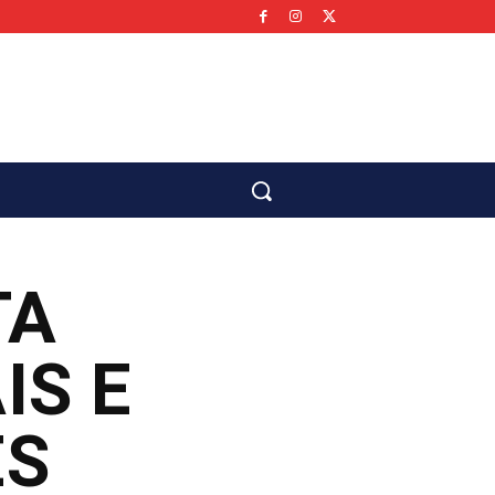
co
TA
IS E
ES