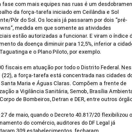
a fase com mais equipes nas ruas é um desdobrame
balho da força-tarefa iniciado em Ceilândia e Sol
te/Pôr do Sol. Os locais já passaram por dois “pré-
owns”, medida em que somente as atividades
iais estão autorizadas a funcionar. E viram o índice 
mento da doença diminuir para 12,5%, inferior a cida
aguatinga e o Plano Piloto, por exemplo.
0 fiscais em atuação por todo o Distrito Federal. Nes
 (22), a força-tarefa está concentrada nas cidades d
 Santa Maria e Águas Claras. Compõem a frente de
ização a Vigilância Sanitária, Semob, Brasília Ambienta
Corpo de Bombeiros, Detran e DER, entre outros órgã
27 de maio, quando o Decreto 40.817/20 flexibilizou 
namento do comércio, auditores do DF Legal já
ditaram 309 estabelecimentos, fecharam