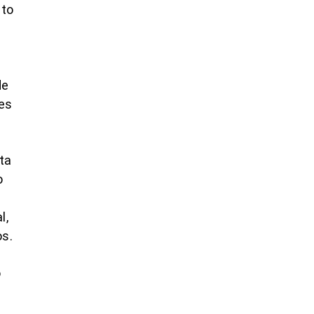
nto
de
des
ta
o
l,
os.
o