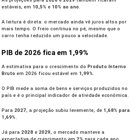
As projeções para
2028
e
2029
também ficaram
estáveis, em
10,5%
e
10% ao ano
.
A leitura é direta: o mercado ainda vê juros altos por
mais tempo. O freio continua no pé, mesmo que o
carro tenha reduzido um pouco a velocidade.
PIB de 2026 fica em 1,99%
A estimativa para o crescimento do
Produto Interno
Bruto
em 2026 ficou estável em
1,99%
.
O PIB mede a soma de bens e serviços produzidos no
país e é o principal indicador de atividade econômica.
Para
2027
, a projeção subiu levemente, de
1,68% para
1,69%
.
Já para
2028
e
2029
, o mercado manteve a
expectativa de crescimento em
2%
para cada ano.