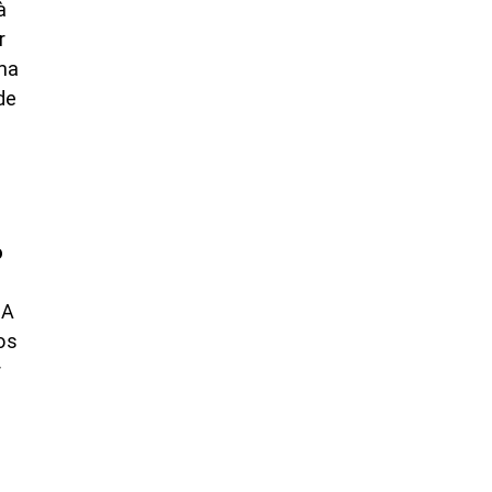
à
r
rma
de
o
 A
os
r