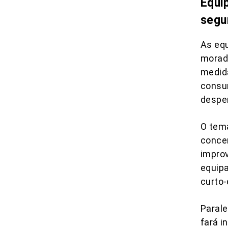
Equi
segu
As eq
morado
medida
consum
desper
O tem
concen
impro
equipa
curto-
Parale
fará i