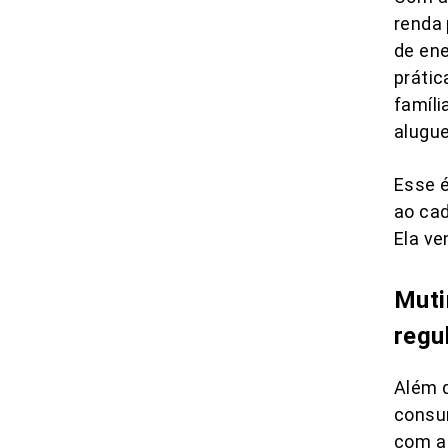
renda
de en
prátic
famíli
alugue
Esse é
ao cad
Ela ve
Muti
regu
Além d
consu
com a 