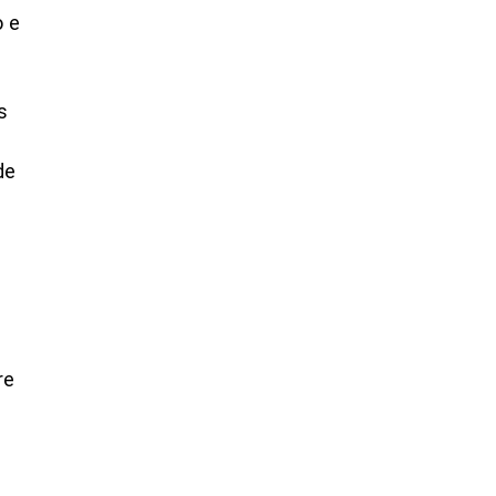
o e
s
de
re