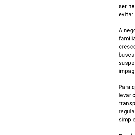
ser ne
evitar
A neg
famíli
cresce
buscar
suspe
impag
Para 
levar 
transp
regula
simple