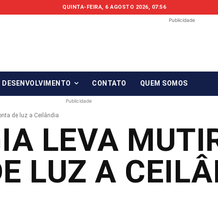
QUINTA-FEIRA, 6 AGOSTO 2026, 07:56
Publicidade
Fonte em Fo
O qué notícia está, em Foco!
& DESENVOLVIMENTO
CONTATO
QUEM SOMOS
Publicidade
nta de luz a Ceilândia
IA LEVA MUTI
E LUZ A CEILÂ