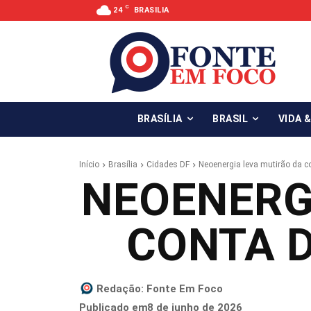
C
24
BRASILIA
BRASÍLIA
BRASIL
VIDA 
Início
Brasília
Cidades DF
Neoenergia leva mutirão da co
NEOENERG
CONTA D
Redação:
Fonte Em Foco
8 de junho de 2026
Publicado em