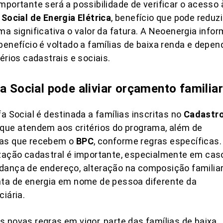
mportante será a possibilidade de verificar o acesso 
 Social de Energia Elétrica
, benefício que pode reduzi
ma significativa o valor da fatura. A Neoenergia info
benefício é voltado a famílias de baixa renda e depen
térios cadastrais e sociais.
fa Social pode aliviar orçamento familiar
fa Social é destinada a famílias inscritas no
Cadastr
que atendem aos critérios do programa, além de
as que recebem o
BPC
, conforme regras específicas.
zação cadastral é importante, especialmente em cas
ança de endereço, alteração na composição familia
ta de energia em nome de pessoa diferente da
ciária.
 novas regras em vigor, parte das famílias de baixa