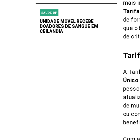
mais i
Tarifa
SAÚDE DF
de for
UNIDADE MÓVEL RECEBE
DOADORES DE SANGUE EM
que o 
CEILÂNDIA
de cri
Tari
A Tari
Único
pesso
atuali
de mud
ou con
benefi
Com as