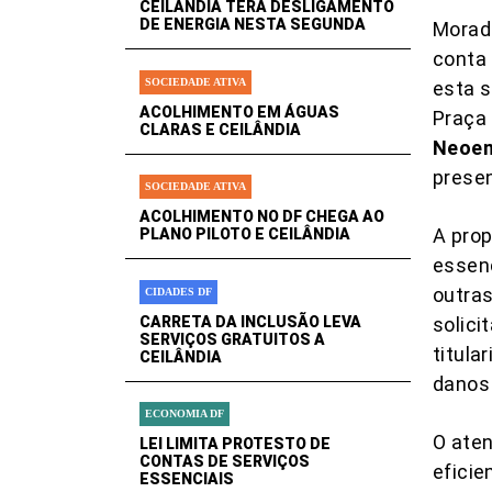
CEILÂNDIA TERÁ DESLIGAMENTO
DE ENERGIA NESTA SEGUNDA
Morad
conta 
SOCIEDADE ATIVA
esta s
ACOLHIMENTO EM ÁGUAS
Praça 
CLARAS E CEILÂNDIA
Neoene
presen
SOCIEDADE ATIVA
ACOLHIMENTO NO DF CHEGA AO
A prop
PLANO PILOTO E CEILÂNDIA
essenc
outras
CIDADES DF
CARRETA DA INCLUSÃO LEVA
solici
SERVIÇOS GRATUITOS A
titula
CEILÂNDIA
danos 
ECONOMIA DF
O aten
LEI LIMITA PROTESTO DE
CONTAS DE SERVIÇOS
eficie
ESSENCIAIS